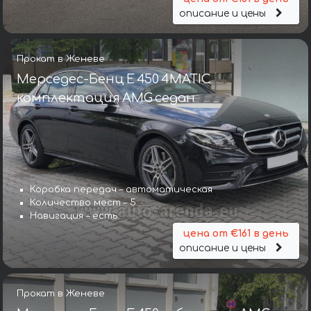
описание и цены
Прокат в Женеве
Мерседес-Бенц E 450 4MATIC
комплектация AMG седан
Коробка передач – автоматическая
Количество мест – 5
Навигация – есть
цена от €161 в день
описание и цены
Прокат в Женеве