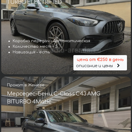
TURBO ELECTRIFIED
Коробка передач – Автоматическая
Количество мест – 5
Навигация – есть
цена от €250 в день
описание и цены
Прокат в Женеве
Мерседес-Бенц C-Class C43 AMG
BITURBO 4Matic