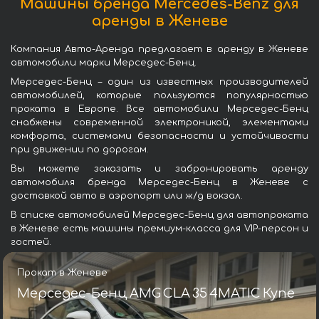
Машины бренда Mercedes-Benz для
аренды в Женеве
Компания Авто-Аренда предлагает в аренду в Женеве
автомобили марки Мерседес-Бенц.
Мерседес-Бенц – один из известных производителей
автомобилей, которые пользуются популярностью
проката в Европе. Все автомобили Мерседес-Бенц
снабжены современной электроникой, элементами
комфорта, системами безопасности и устойчивости
при движении по дорогам.
Вы можете заказать и забронировать аренду
автомобиля бренда Мерседес-Бенц в Женеве с
доставкой авто в аэропорт или ж/д вокзал.
В списке автомобилей Мерседес-Бенц для автопроката
в Женеве есть машины премиум-класса для VIP-персон и
гостей.
Прокат в Женеве
Мерседес-Бенц AMG CLA 35 4MATIC Купе