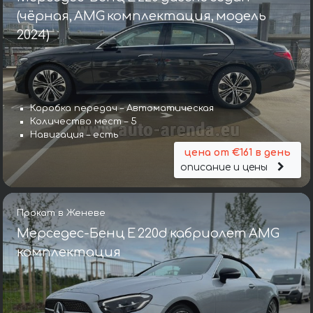
(чёрная, AMG комплектация, модель
2024)
Коробка передач – Автоматическая
Количество мест – 5
Навигация – есть
цена от €161 в день
описание и цены
Прокат в Женеве
Мерседес-Бенц E 220d кабриолет AMG
комплектация