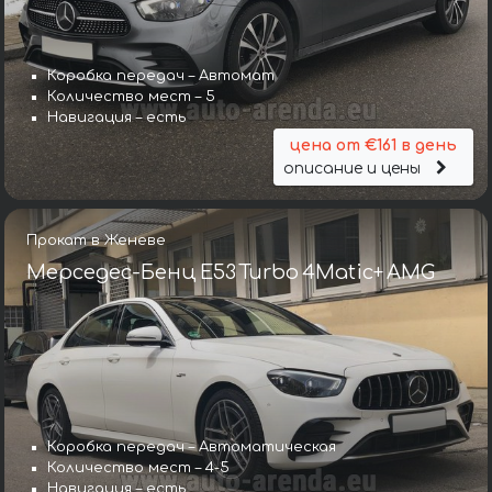
Коробка передач – Автомат
Количество мест – 5
Навигация – есть
цена от €161 в день
описание и цены
Прокат в Женеве
Мерседес-Бенц E53 Turbo 4Matic+ AMG
Коробка передач – Автоматическая
Количество мест – 4-5
Навигация – есть