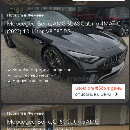
Прокат в Женеве
Мерседес-Бенц AMG SL 63 Cabrio 4MATIC
(2022) 4,0-Liter-V8 585 PS
Коробка передач – автомат
Количество мест – 4
Навигация – есть
цена от €536 в день
описание и цены
Прокат в Женеве
Мерседес-Бенц C 180 Cabrio AMG
Комплектация чёрный