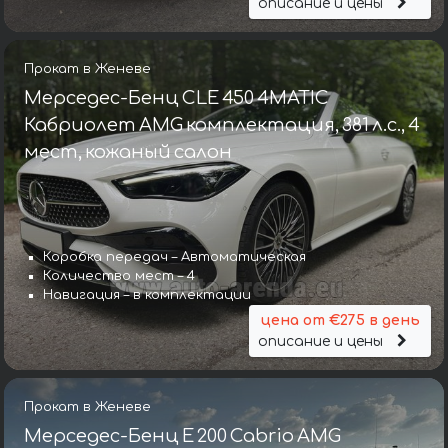
описание и цены
Прокат в Женеве
Мерседес-Бенц CLE 450 4MATIC
Кабриолет AMG комплектация, 381 л.с., 4
мест, кожаный салон
Коробка передач – Автоматическая
Количество мест – 4
Навигация – в комплектации
цена от €275 в день
описание и цены
Прокат в Женеве
Мерседес-Бенц E 200 Cabrio AMG