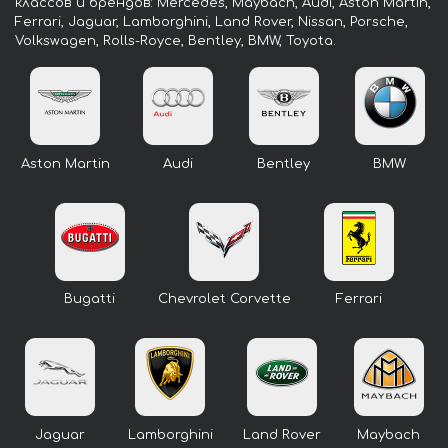
классов и брендов: Mercedes, Maybach, Audi, Aston Martin,
Ferrari, Jaguar, Lamborghini, Land Rover, Nissan, Porsche,
Volkswagen, Rolls-Royce, Bentley, BMW, Toyota.
Aston Martin
Audi
Bentley
BMW
Bugatti
Chevrolet Corvette
Ferrari
Jaguar
Lamborghini
Land Rover
Maybach