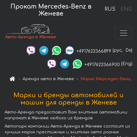
Прокат Mercedes-Benz в
RUS
ENG
Женеве
Авто-Аренда в Женеве
(рус,
De)
+4917622366899
(Eng)
+4917622366900
Аренда авто в Женеве
Марка Мерседес-Бенц
Марки и бренды автомобилей и
машин для аренды в Женеве
Авто-Аренда предоставит Вам элитные автомобили
напрокат в Женеве любого из брендов.
Автопарк компании Авто-Аренда в Женеве состоит из
лучших марок престижных и элитных авто разных