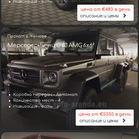
Навигация – есть
цена от €483 в день
описание и цены
Прокат в Женеве
Мерседес-Бенц G 63 AMG 6x6²
Коробка передач – Автомат
Количество мест – 4
Навигация – есть
цена от €5350 в день
описание и цены