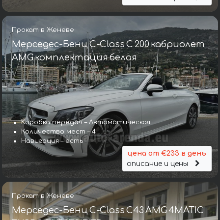
Прокат в Женеве
Мерседес-Бенц C-Class C 200 кабриолет
AMG комплектация белая
Коробка передач – Автоматическая
Количество мест – 4
Навигация – есть
цена от €233 в день
описание и цены
Прокат в Женеве
Мерседес-Бенц C-Class C43 AMG 4MATIC