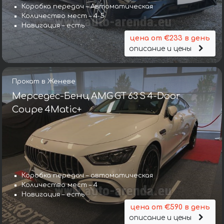
Коробка передач – Автоматическая
Количество мест – 4-5
Навигация – есть
цена от €233 в день
описание и цены
Прокат в Женеве
Мерседес-Бенц AMG GT 63 S 4-Door
Coupe 4Matic+
Коробка передач – автоматическая
Количество мест – 4
Навигация – есть
цена от €590 в день
описание и цены