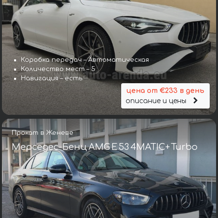
Коробка передач – Автоматическая
Количество мест – 5
Навигация – есть
цена от €233 в день
описание и цены
Прокат в Женеве
Мерседес-Бенц AMG E 53 4MATIC+ Turbo