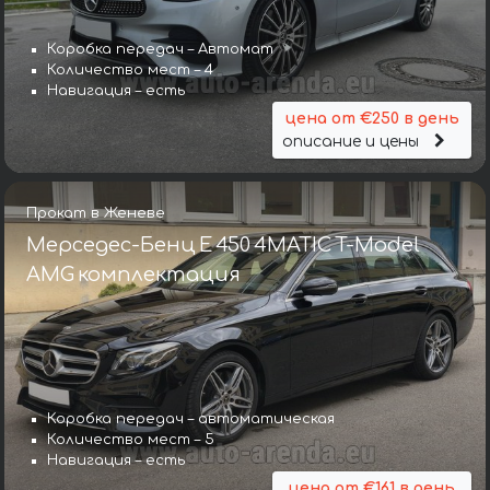
Коробка передач – Автомат
Количество мест – 4
Навигация – есть
цена от €250 в день
описание и цены
Прокат в Женеве
Мерседес-Бенц E 450 4MATIC T-Model
AMG комплектация
Коробка передач – автоматическая
Количество мест – 5
Навигация – есть
цена от €161 в день