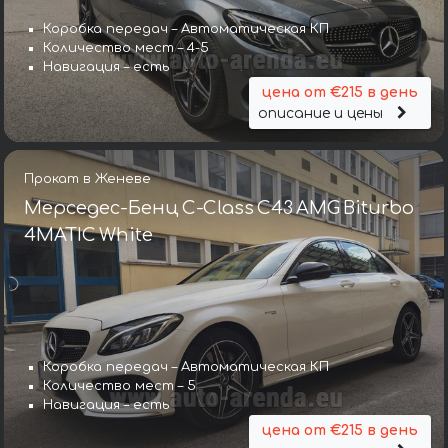
Коробка передач – Автоматическая КП
Количество мест – 4-5
Навигация – есть
цена от €215 в день
описание и цены
Прокат в Женеве
Мерседес-Бенц C-Class C43 AMG Biturbo
4MATIC White
Коробка передач – Автоматическая КП
Количество мест – 5
Навигация – есть
цена от €215 в день