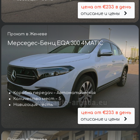
цена от €233 в день
описание и цены
Прокат в Женеве
Мерседес-Бенц EQA 300 4MATIC
Коробка передач – Автоматическая
Количество мест – 5
Навигация – есть
цена от €233 в день
описание и цены
Прокат в Женеве