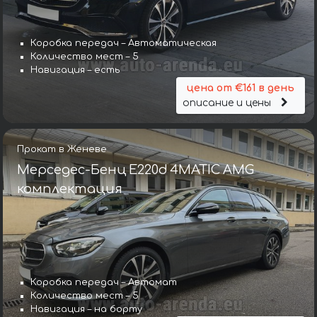
Коробка передач – Автоматическая
Количество мест – 5
Навигация – есть
цена от €161 в день
описание и цены
Прокат в Женеве
Мерседес-Бенц E220d 4MATIC AMG
комплектация
Коробка передач – Автомат
Количество мест – 5
Навигация – на борту