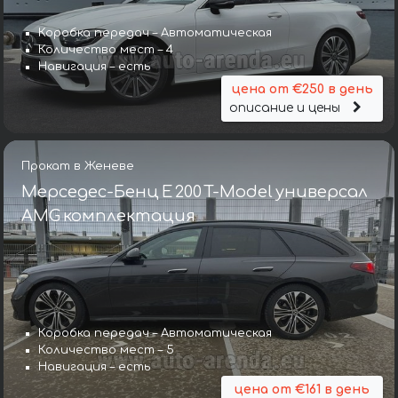
Коробка передач – Автоматическая
Количество мест – 4
Навигация – есть
цена от €250 в день
описание и цены
Прокат в Женеве
Мерседес-Бенц E 200 T-Model универсал
AMG комплектация
Коробка передач – Автоматическая
Количество мест – 5
Навигация – есть
цена от €161 в день