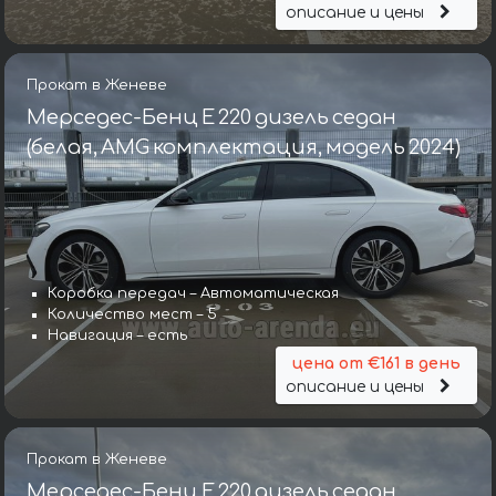
описание и цены
Прокат в Женеве
Мерседес-Бенц E 220 дизель седан
(белая, AMG комплектация, модель 2024)
Коробка передач – Автоматическая
Количество мест – 5
Навигация – есть
цена от €161 в день
описание и цены
Прокат в Женеве
Мерседес-Бенц E 220 дизель седан