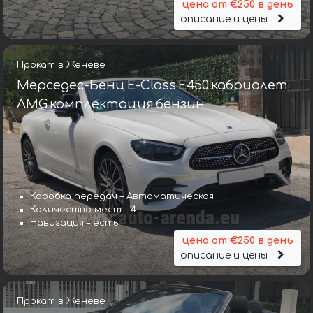
цена от €250 в день
описание и цены
Прокат в Женеве
Мерседес-Бенц E-Class E450 кабриолет
AMG комплектация бензин
Коробка передач – Автоматическая
Количество мест – 4
Навигация – есть
цена от €250 в день
описание и цены
Прокат в Женеве