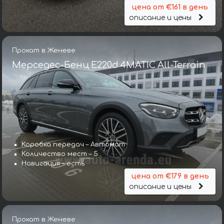
цена от €161 в день
описание и цены
Прокат в Женеве
Мерседес-Бенц E220d 4MATIC All-Terrain
Коробка передач – Автомат
Количество мест – 5
Навигация – есть
цена от €179 в день
описание и цены
Прокат в Женеве