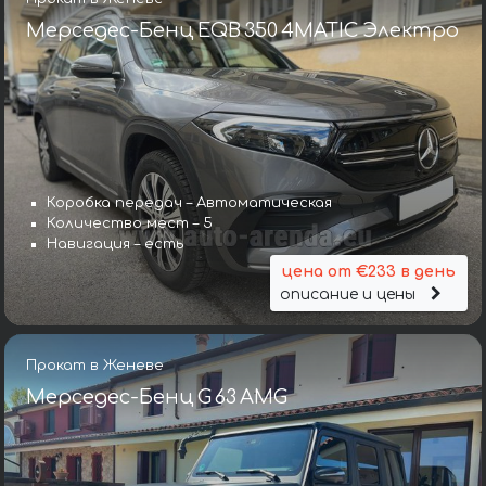
Мерседес-Бенц EQB 350 4MATIC Электро
Коробка передач – Автоматическая
Количество мест – 5
Навигация – есть
цена от €233 в день
описание и цены
Прокат в Женеве
Мерседес-Бенц G 63 AMG