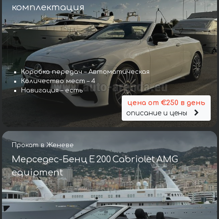
комплектация
Коробка передач – Автоматическая
Количество мест – 4
Навигация – есть
цена от €250 в день
описание и цены
Прокат в Женеве
Мерседес-Бенц E 200 Cabriolet AMG
equipment