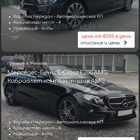
Коробка передач – Автоматическая КП
Количество мест – 4
Навигация – есть
цена от €250 в день
описание и цены
Прокат в Женеве
Мерседес-Бенц E-Class E200 AMG
Кабриолет комплектация AMG
Коробка передач – Автоматическая КП
Количество мест – 4
Навигация – есть