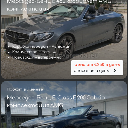
Мерседес-Бенц E 450 кабриолет AMG
комплектация
Коробка передач – Автомат
Количество мест – 4
Навигация – встроенная
цена от €250 в день
описание и цены
Прокат в Женеве
Мерседес-Бенц E-Class E 200 Cabrio
комплектация AMG