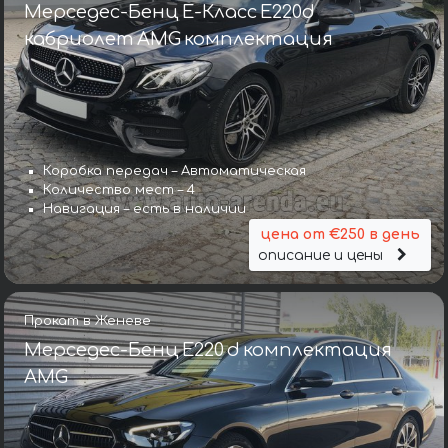
Мерседес-Бенц E-Класс E220d
кабриолет AMG комплектация
Коробка передач – Автоматическая
Количество мест – 4
Навигация – есть в наличии
цена от €250 в день
описание и цены
Прокат в Женеве
Мерседес-Бенц E220 d комплектация
AMG