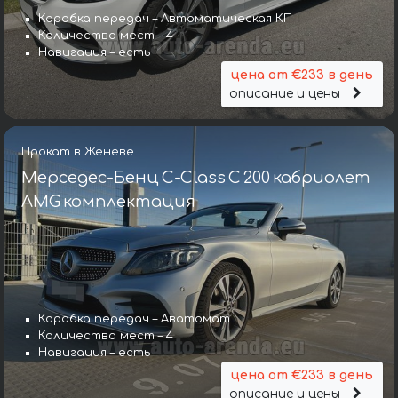
Коробка передач – Автоматическая КП
Количество мест – 4
Навигация – есть
цена от €233 в день
описание и цены
Прокат в Женеве
Мерседес-Бенц C-Class C 200 кабриолет
AMG комплектация
Коробка передач – Аватомат
Количество мест – 4
Навигация – есть
цена от €233 в день
описание и цены