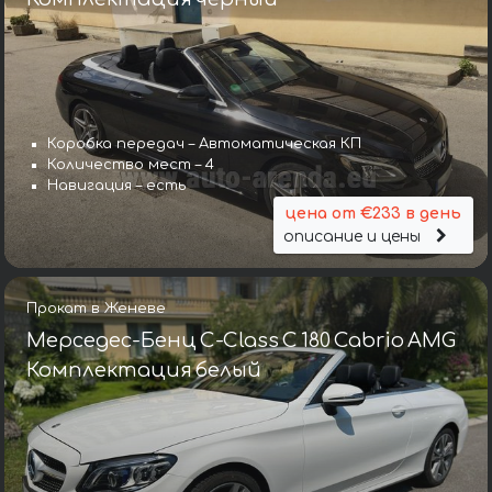
Коробка передач – Автоматическая КП
Количество мест – 4
Навигация – есть
цена от €233 в день
описание и цены
Прокат в Женеве
Мерседес-Бенц C-Class C 180 Cabrio AMG
Комплектация белый