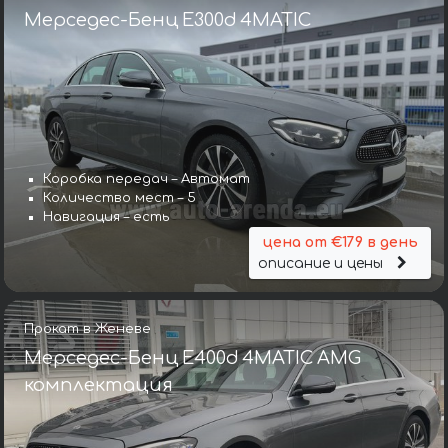
Мерседес-Бенц E300d 4MATIC
Коробка передач – Автомат
Количество мест – 5
Навигация – есть
цена от €179 в день
описание и цены
Прокат в Женеве
Мерседес-Бенц E400d 4MATIC AMG
комплектация