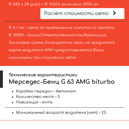
€ 482 х 28 дней = € 13500, включено 3000 км
Расчёт стоимости авто
€ 4 / км – Цена за превышение лимита по пробегу
€ 10000 – Залог/Ответственность/Франшиза.
Залоговая сумма блокируется нами на кредитной
карте водителя ИЛИ предоставляется Вами
наличными при получении авто.
Технические характеристики
Мерседес-Бенц G 63 AMG biturbo
Коробка передач – Автомат
Количество мест – 5
Навигация – есть
Минимальный возраст водителя (лет) – 25