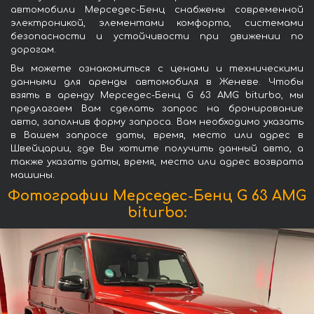
автомобили Мерседес-Бенц снабжены современной
электроникой, элементами комфорта, системами
безопасности и устойчивости при движении по
дорогам.
Вы можете ознакомиться с ценами и техническими
данными для аренды автомобиля в Женеве. Чтобы
взять в аренду Мерседес-Бенц G 63 AMG biturbo, мы
предлагаем Вам сделать запрос на бронирование
авто, заполнив форму запроса. Вам необходимо указать
в Вашем запросе даты, время, место или адрес в
Швейцарии, где Вы хотите получить данный авто, а
также указать даты, время, место или адрес возврата
машины.
Фотографии Мерседес-Бенц G 63 AMG
biturbo: