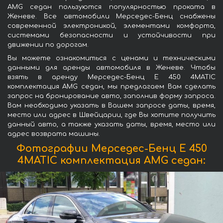
AMG седан пользуются популярностью проката в
Женеве. Все автомобили Мерседес-Бенц снабжены
современной электроникой, элементами комфорта,
системами безопасности и устойчивости при
движении по дорогам.
Вы можете ознакомиться с ценами и техническими
данными для аренды автомобиля в Женеве. Чтобы
взять в аренду Мерседес-Бенц E 450 4MATIC
комплектация AMG седан, мы предлагаем Вам сделать
запрос на бронирование авто, заполнив форму запроса.
Вам необходимо указать в Вашем запросе даты, время,
место или адрес в Швейцарии, где Вы хотите получить
данный авто, а также указать даты, время, место или
адрес возврата машины.
Фотографии Мерседес-Бенц E 450
4MATIC комплектация AMG седан: