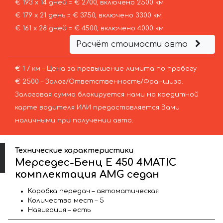
€ 193 х 14 дней = € 2700, включено 2500 км
€ 179 х 21 день = € 3750, включено 3300 км
€ 161 х 28 дней = € 4500, включено 4000 км
Расчёт стоимости авто
€ 1 / км – Цена за превышение лимита по пробегу
€ 2500 – Залог/Ответственность/Франшиза.
Залоговая сумма блокируется нами на кредитной
карте водителя ИЛИ предоставляется Вами
наличными при получении авто.
Технические характеристики
Мерседес-Бенц E 450 4MATIC
комплектация AMG седан
Коробка передач – автоматическая
Количество мест – 5
Навигация – есть