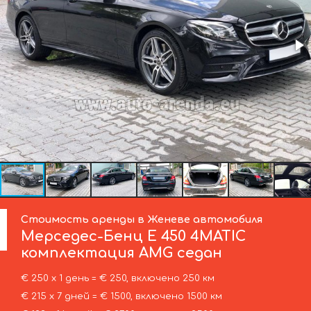
Стоимость аренды в Женеве автомобиля
Мерседес-Бенц
E 450 4MATIC
комплектация AMG седан
€ 250 х 1 день = € 250, включено 250 км
€ 215 х 7 дней = € 1500, включено 1500 км