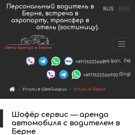
Персональный водитель в
RUS
ENG
Берне, встреча в
аэропорту, трансфер в
отель (гостиницу).
Авто-Аренда в Берне
(рус,
De)
+4917622366899
(Eng)
+4917622366900
Услуги в Швейцарии
Услуги в Берне
Шофёр сервис — аренда
автомобиля с водителем в
Берне