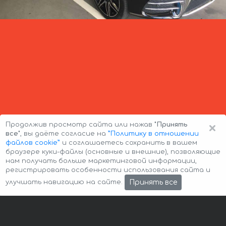
×
Продолжив просмотр сайта или нажав
"Принять
все"
, вы даёте согласие на
”Политику в отношении
файлов cookie”
и соглашаетесь сохранить в вашем
браузере куки-файлы (основные и внешние), позволяющие
нам получать больше маркетинговой информации,
регистрировать особенности использования сайта и
Авторские права © 2026 Авто-Аренда
Cookie Policy
Принять все
улучшать навигацию на сайте.
Политика конфиденциальности