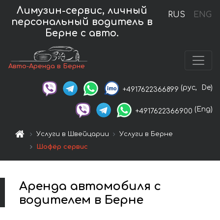
Лимузин-сервис, личный
RUS
ENG
персональный водитель в
Берне с авто.
Авто-Аренда в Берне
(рус,
De)
+4917622366899
(Eng)
+4917622366900
Услуги в Швейцарии
Услуги в Берне
Шофёр сервис
Аренда автомобиля с
водителем в Берне