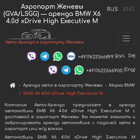
Аэропорт Женевы
RUS
ENG
(GVA/LSGG) — аренда BMW X6
4.0d xDrive High Executive M
Авто-Аренда в аэропорту Женевы
(рус,
De)
+4917622366899
(Eng)
+4917622366900
Аренда авто в аэропорту Женевы
Марка BMW
БМВ X6 4.0d xDrive High Executive M
Компания Авто-Аренда предлагает в аренду
автомобиль БМВ X6 4.0d xDrive High Executive M с
доставкой в аэропорт Женевы. Вы можете заказать и
забронировать аренду автомобиля с подачей авто в
аэропорт или ж/д вокзал.
Автомобиль БМВ X6 4.0d xDrive High Executive M