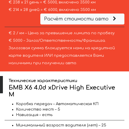
€ 238 х 21 день = € 5000, включено 3500 км
€ 214 х 28 дней = € 6000, включено 3500 км
Расчёт стоимости авто
€ 2 / км – Цена за превышение лимита по пробегу
€ 5000 – Залог/Ответственность/Франшиза.
Залоговая сумма блокируется нами на кредитной
карте водителя ИЛИ предоставляется Вами
наличными при получении авто.
Технические характеристики
БМВ X6 4.0d xDrive High Executive
M
Коробка передач – Автоматическая КП
Количество мест – 5
Навигация – есть
Минимальный возраст водителя (лет) – 25