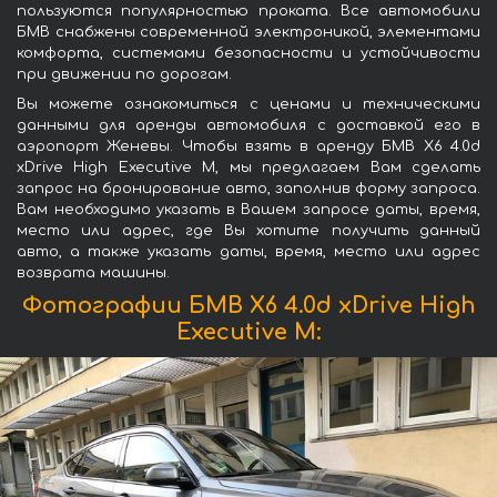
пользуются популярностью проката. Все автомобили
БМВ снабжены современной электроникой, элементами
комфорта, системами безопасности и устойчивости
при движении по дорогам.
Вы можете ознакомиться с ценами и техническими
данными для аренды автомобиля с доставкой его в
аэропорт Женевы. Чтобы взять в аренду БМВ X6 4.0d
xDrive High Executive M, мы предлагаем Вам сделать
запрос на бронирование авто, заполнив форму запроса.
Вам необходимо указать в Вашем запросе даты, время,
место или адрес, где Вы хотите получить данный
авто, а также указать даты, время, место или адрес
возврата машины.
Фотографии БМВ X6 4.0d xDrive High
Executive M: