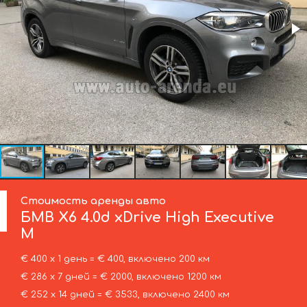
Стоимость аренды авто
БМВ
X6 4.0d xDrive High Executive
M
€ 400 х 1 день = € 400, включено 200 км
€ 286 х 7 дней = € 2000, включено 1200 км
€ 252 х 14 дней = € 3533, включено 2400 км