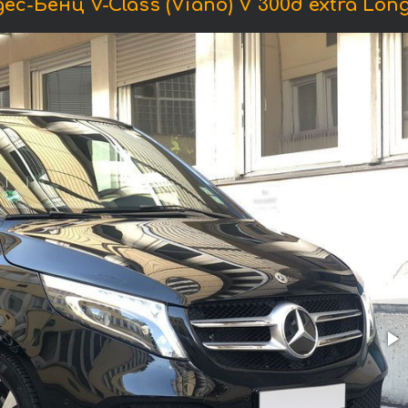
-Бенц V-Class (Viano) V 300d extra Long 