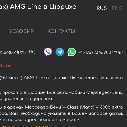
pax) AMG Line в Цюрихе
RUS
ENG
УСЛОВИЯ
КОНТАКТЫ
(рус,
De)
(Eng)
2366899
+4917622366900
G Line
(1+7 мест) AMG Line в Цюрихе. Вы можете заказать и
тью проката в Цюрихе. Все автомобили Мерседес-Бенц
 движении по дорогам.
 аренду Мерседес-Бенц V-Class (Viano) V 300d extra
роса. Вам необходимо указать в Вашем запросе даты,
 место или адрес возврата машины.