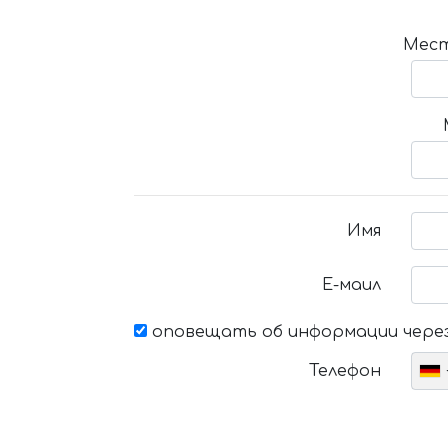
Мест
Имя
Е-маил
оповещать об информации через
Телефон