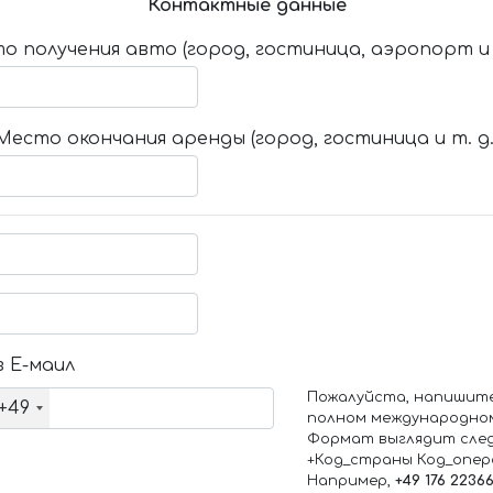
Контактные данные
о получения авто (город, гостиница, аэропорт и т
Место окончания аренды (город, гостиница и т. д.
 Е-маил
Пожалуйста, напишит
+49
полном международно
Формат выглядит сле
+Код_страны Код_опе
Например,
+49 176 2236