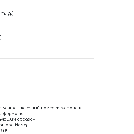
. д.)
)
е Ваш контактный номер телефона в
м формате.
дующим образом:
ратора Номер
6899