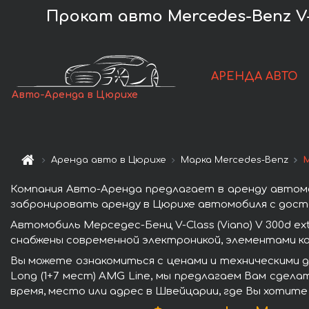
Прокат авто Mercedes-Benz V-Cl
АРЕНДА АВТО
Авто-Аренда в Цюрихе
Аренда авто в Цюрихе
Марка Mercedes-Benz
М
Компания Авто-Аренда предлагает в аренду автомоби
забронировать аренду в Цюрихе автомобиля с доста
Автомобиль Мерседес-Бенц V-Class (Viano) V 300d e
снабжены современной электроникой, элементами к
Вы можете ознакомиться с ценами и техническими да
Long (1+7 мест) AMG Line, мы предлагаем Вам сдела
время, место или адрес в Швейцарии, где Вы хотите