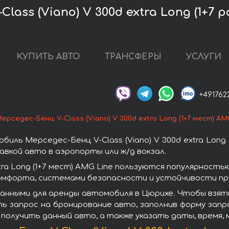
ass (Viano) V 300d extra Long (1+7 
КУПИТЬ АВТО
ТРАНСФЕРЫ
УСЛУГИ
+491762
ерседес-Бенц V-Class (Viano) V 300d extra Long (1+7 мест) AM
ль Мерседес-Бенц V-Class (Viano) V 300d extra Long 
вкой авто в аэропорты или ж/д вокзал.
xtra Long (1+7 мест) AMG Line пользуются популярнос
омфорта, системами безопасности и устойчивости при
нными для аренды автомобиля в Цюрихе. Чтобы взять в
ть запрос на бронирование авто, заполнив форму зап
 получить данный авто, а также указать даты, время,