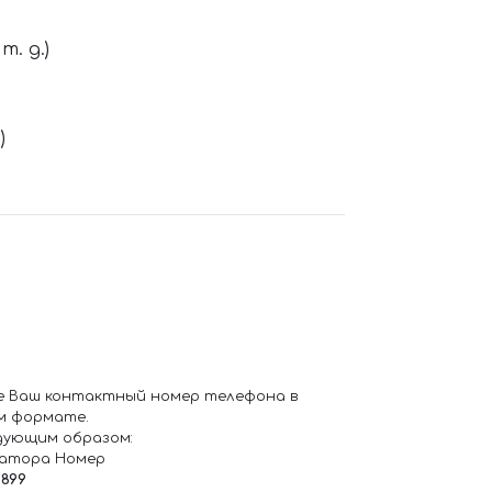
. д.)
)
е Ваш контактный номер телефона в
м формате.
дующим образом:
ратора Номер
6899