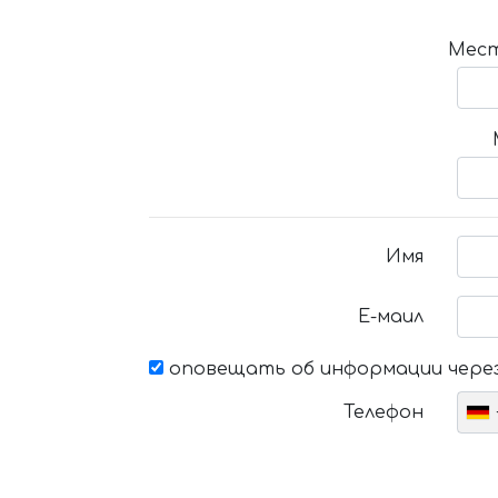
Мест
Имя
Е-маил
оповещать об информации через
Телефон