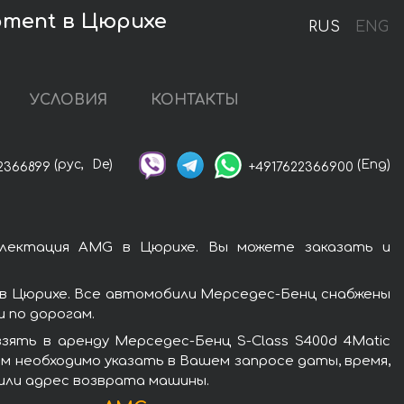
pment в Цюрихе
RUS
ENG
УСЛОВИЯ
КОНТАКТЫ
(рус,
De)
(Eng)
2366899
+4917622366900
мплектация AMG в Цюрихе. Вы можете заказать и
 в Цюрихе. Все автомобили Мерседес-Бенц снабжены
 по дорогам.
ять в аренду Мерседес-Бенц S-Class S400d 4Matic
м необходимо указать в Вашем запросе даты, время,
 или адрес возврата машины.