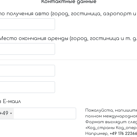
Контактные данные
о получения авто (город, гостиница, аэропорт и т
Место окончания аренды (город, гостиница и т. д.
 Е-маил
Пожалуйста, напишит
+49
полном международно
Формат выглядит сле
+Код_страны Код_опе
Например,
+49 176 2236