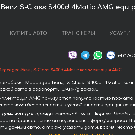
enz S-Class S400d 4Matic AMG equi
КУПИТЬ АВТО
ТРАНСФЕРЫ
УСЛУГИ
+491762
ерседес-Бенц S-Class S400d 4Matic комплектация AMG
омобиль Мерседес-Бенц S-Class S400d 4Matic ко
вкой авто в аэропорты или ж/д вокзал.
омплектация AMG пользуются популярностью проката
системами безопасности и устойчивости при движении
 данными для аренды автомобиля в Цюрихе. Чтобы вз
ос на бронирование авто, заполнив форму запроса. Ва
ть данный авто, а также указать даты, время, место