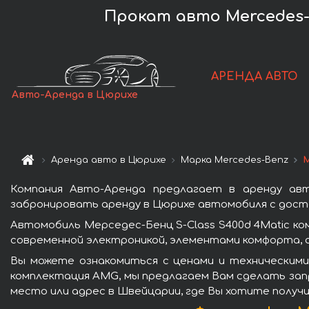
Прокат авто Mercedes-B
АРЕНДА АВТО
Авто-Аренда в Цюрихе
Аренда авто в Цюрихе
Марка Mercedes-Benz
М
Компания Авто-Аренда предлагает в аренду авт
забронировать аренду в Цюрихе автомобиля с доста
Автомобиль Мерседес-Бенц S-Class S400d 4Matic к
современной электроникой, элементами комфорта, 
Вы можете ознакомиться с ценами и техническими
комплектация AMG, мы предлагаем Вам сделать запр
место или адрес в Швейцарии, где Вы хотите получи