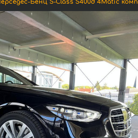
рседес-Бенц S-Class S400d 4Matic ком