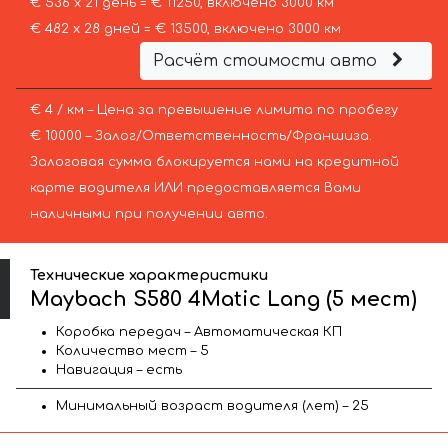
€ 536 х 21 день = € 11250, включено 3000 км
€ 482 х 28 дней = € 13500, включено 3000 км
Расчёт стоимости авто
€ 4 / км – Цена за превышение лимита по пробегу
€ 10000 – Залог/Ответственность/Франшиза.
Залоговая сумма блокируется нами на кредитной
карте водителя ИЛИ предоставляется Вами
наличными при получении авто.
Технические характеристики
Maybach S580 4Matic Lang (5 мест)
Коробка передач – Автоматическая КП
Количество мест – 5
Навигация – есть
Минимальный возраст водителя (лет) – 25