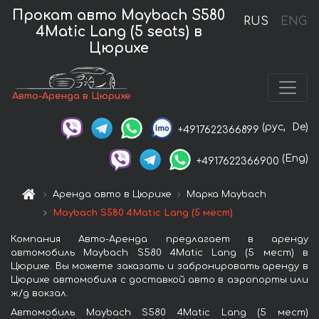
Прокат авто Maybach S580
RUS
ENG
4Matic Lang (5 seats) в
Цюрихе
Авто-Аренда в Цюрихе
(рус,
De)
+4917622366899
(Eng)
+4917622366900
Аренда авто в Цюрихе
Марка Maybach
Maybach S580 4Matic Lang (5 мест)
Компания Авто-Аренда предлагает в аренду
автомобиль Maybach S580 4Matic Lang (5 мест) в
Цюрихе. Вы можете заказать и забронировать аренду в
Цюрихе автомобиля с доставкой авто в аэропорты или
ж/д вокзал.
Автомобиль Maybach S580 4Matic Lang (5 мест)