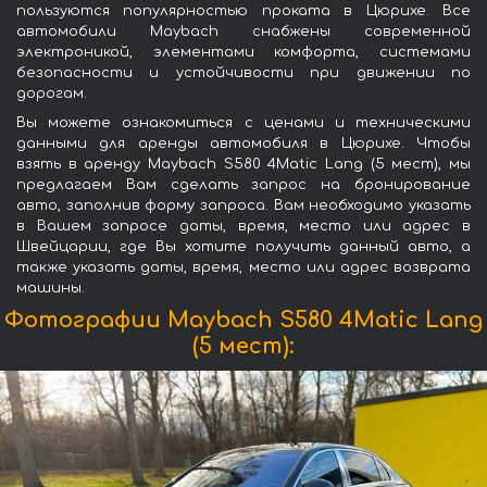
пользуются популярностью проката в Цюрихе. Все
автомобили Maybach снабжены современной
электроникой, элементами комфорта, системами
безопасности и устойчивости при движении по
дорогам.
Вы можете ознакомиться с ценами и техническими
данными для аренды автомобиля в Цюрихе. Чтобы
взять в аренду Maybach S580 4Matic Lang (5 мест), мы
предлагаем Вам сделать запрос на бронирование
авто, заполнив форму запроса. Вам необходимо указать
в Вашем запросе даты, время, место или адрес в
Швейцарии, где Вы хотите получить данный авто, а
также указать даты, время, место или адрес возврата
машины.
Фотографии Maybach S580 4Matic Lang
(5 мест):