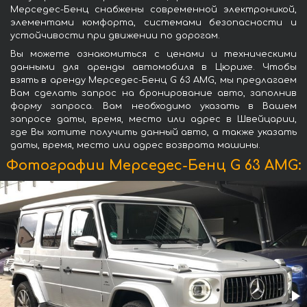
Мерседес-Бенц снабжены современной электроникой,
элементами комфорта, системами безопасности и
устойчивости при движении по дорогам.
Вы можете ознакомиться с ценами и техническими
данными для аренды автомобиля в Цюрихе. Чтобы
взять в аренду Мерседес-Бенц G 63 AMG, мы предлагаем
Вам сделать запрос на бронирование авто, заполнив
форму запроса. Вам необходимо указать в Вашем
запросе даты, время, место или адрес в Швейцарии,
где Вы хотите получить данный авто, а также указать
даты, время, место или адрес возврата машины.
Фотографии Мерседес-Бенц G 63 AMG: