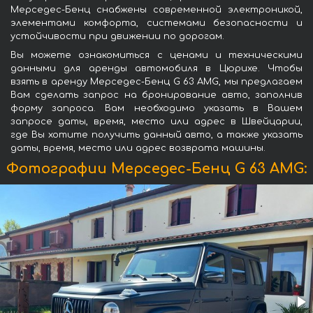
Мерседес-Бенц снабжены современной электроникой,
элементами комфорта, системами безопасности и
устойчивости при движении по дорогам.
Вы можете ознакомиться с ценами и техническими
данными для аренды автомобиля в Цюрихе. Чтобы
взять в аренду Мерседес-Бенц G 63 AMG, мы предлагаем
Вам сделать запрос на бронирование авто, заполнив
форму запроса. Вам необходимо указать в Вашем
запросе даты, время, место или адрес в Швейцарии,
где Вы хотите получить данный авто, а также указать
даты, время, место или адрес возврата машины.
Фотографии Мерседес-Бенц G 63 AMG: