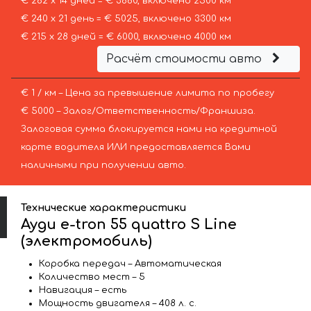
€ 262 х 14 дней = € 3660, включено 2500 км
€ 240 х 21 день = € 5025, включено 3300 км
€ 215 х 28 дней = € 6000, включено 4000 км
Расчёт стоимости авто
€ 1 / км – Цена за превышение лимита по пробегу
€ 5000 – Залог/Ответственность/Франшиза.
Залоговая сумма блокируется нами на кредитной
карте водителя ИЛИ предоставляется Вами
наличными при получении авто.
Технические характеристики
Ауди e-tron 55 quattro S Line
(электромобиль)
Коробка передач – Автоматическая
Количество мест – 5
Навигация – есть
Мощность двигателя – 408 л. с.