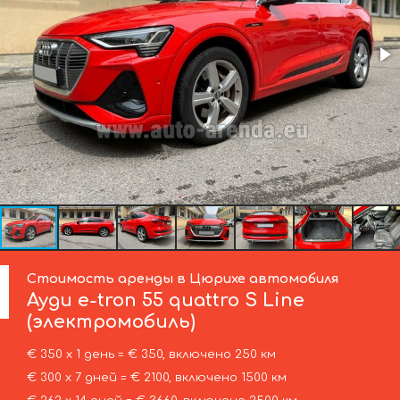
Стоимость аренды в Цюрихе автомобиля
Ауди
e-tron 55 quattro S Line
(электромобиль)
€ 350 х 1 день = € 350, включено 250 км
€ 300 х 7 дней = € 2100, включено 1500 км