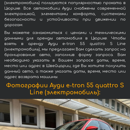
(электромобиль) пользуются популярностью проката в
Цюрихе. Все автомобили Ауди снабжены современной
электроникой, элементами комфорта, системами
безопасности и устойчивости при движении по
дорогам.
Вы можете ознакомиться с ценами и техническими
данными для аренды автомобиля в Цюрихе. Чтобы
взять в аренду Ауди e-tron 55 quattro S Line
(электромобиль), мы предлагаем Вам сделать запрос на
бронирование авто, заполнив форму запроса. Вам
необходимо указать в Вашем запросе даты, время,
место или адрес в Швейцарии, где Вы хотите получить
данный авто, а также указать даты, время, место или
адрес возврата машины.
Фотографии Ауди e-tron 55 quattro S
Line (электромобиль):