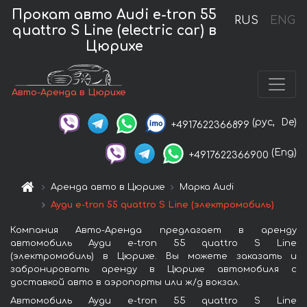
Прокат авто Audi e-tron 55
RUS
ENG
quattro S Line (electric car) в
Цюрихе
Авто-Аренда в Цюрихе
(рус,
De)
+4917622366899
(Eng)
+4917622366900
Аренда авто в Цюрихе
Марка Audi
Ауди e-tron 55 quattro S Line (электромобиль)
Компания Авто-Аренда предлагает в аренду
автомобиль Ауди e-tron 55 quattro S Line
(электромобиль) в Цюрихе. Вы можете заказать и
забронировать аренду в Цюрихе автомобиля с
доставкой авто в аэропорты или ж/д вокзал.
Автомобиль Ауди e-tron 55 quattro S Line