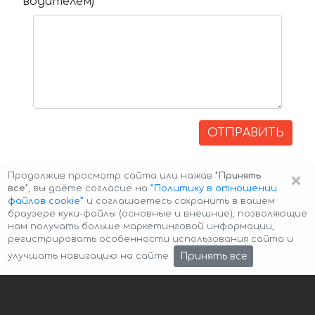
водителем)
ОТПРАВИТЬ
×
Продолжив просмотр сайта или нажав
"Принять
все"
, вы даёте согласие на
”Политику в отношении
файлов cookie”
и соглашаетесь сохранить в вашем
браузере куки-файлы (основные и внешние), позволяющие
нам получать больше маркетинговой информации,
регистрировать особенности использования сайта и
Авторские права © 2026 Авто-Аренда
Cookie Policy
Принять все
улучшать навигацию на сайте.
Политика конфиденциальности