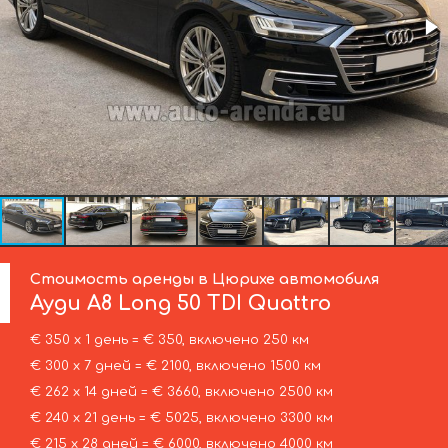
Стоимость аренды в Цюрихе автомобиля
Ауди
A8 Long 50 TDI Quattro
€ 350 х 1 день = € 350, включено 250 км
€ 300 х 7 дней = € 2100, включено 1500 км
€ 262 х 14 дней = € 3660, включено 2500 км
€ 240 х 21 день = € 5025, включено 3300 км
€ 215 х 28 дней = € 6000, включено 4000 км