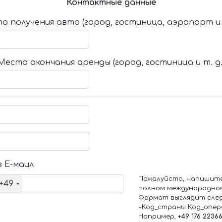
Контактные данные
о получения авто (город, гостиница, аэропорт и т
Место окончания аренды (город, гостиница и т. д.
 Е-маил
Пожалуйста, напишит
+49
полном международно
Формат выглядит сле
+Код_страны Код_опе
Например,
+49 176 2236