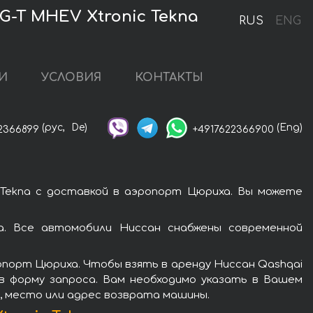
G-T MHEV Xtronic Tekna
RUS
ENG
И
УСЛОВИЯ
КОНТАКТЫ
(рус,
De)
(Eng)
2366899
+4917622366900
c Tekna с доставкой в аэропорт Цюриха. Вы можете
та. Все автомобили Ниссан снабжены современной
опорт Цюриха. Чтобы взять в аренду Ниссан Qashqai
нив форму запроса. Вам необходимо указать в Вашем
я, место или адрес возврата машины.