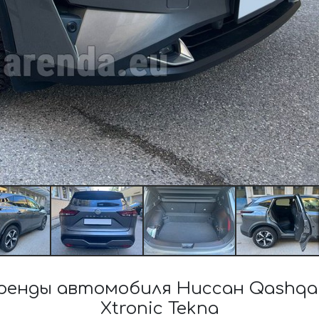
енды автомобиля Ниссан Qashqai H
Xtronic Tekna