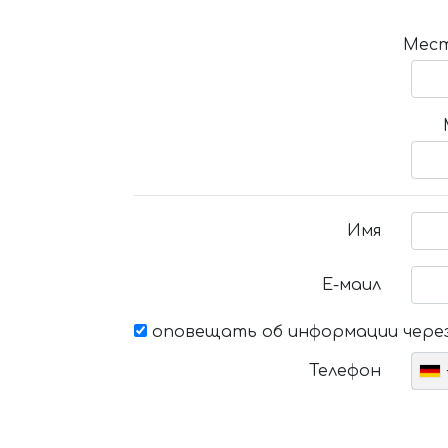
Мест
Имя
Е-маил
оповещать об информации через
Телефон