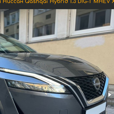
Ниссан Qashqai Hybrid 1.3 DIG-T MHEV Xt