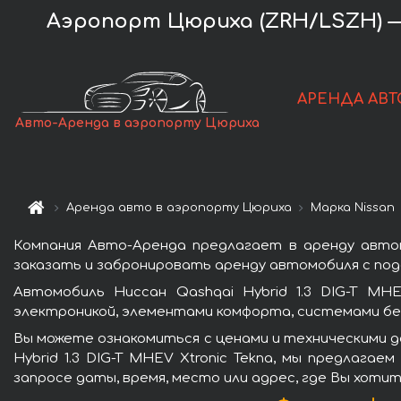
Аэропорт Цюриха (ZRH/LSZH) — а
АРЕНДА АВТ
Авто-Аренда в аэропорту Цюриха
Аренда авто в аэропорту Цюриха
Марка Nissan
Компания Авто-Аренда предлагает в аренду автомо
заказать и забронировать аренду автомобиля с пода
Автомобиль Ниссан Qashqai Hybrid 1.3 DIG-T MH
электроникой, элементами комфорта, системами бе
Вы можете ознакомиться с ценами и техническими д
Hybrid 1.3 DIG-T MHEV Xtronic Tekna, мы предлага
запросе даты, время, место или адрес, где Вы хоти