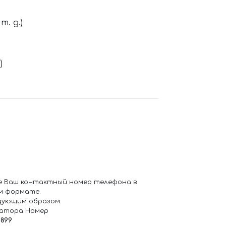
. д.)
)
е Ваш контактный номер телефона в
м формате.
дующим образом:
ратора Номер
6899