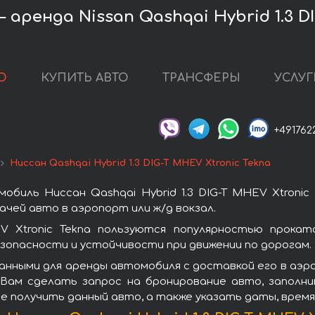
ренда Nissan Qashqai Hybrid 1.3 DI
О
КУПИТЬ АВТО
ТРАНСФЕРЫ
УСЛУГ
+491762
Ниссан Qashqai Hybrid 1.3 DIG-T MHEV Xtronic Tekna
биль Ниссан Qashqai Hybrid 1.3 DIG-T MHEV Xtroni
чей авто в аэропорт или ж/д вокзал.
EV Xtronic Tekna пользуются популярностью прока
зопасности и устойчивости при движении по дорогам.
анными для аренды автомобиля с доставкой его в аэр
ем Вам сделать запрос на бронирование авто, запол
те получить данный авто, а также указать даты, врем