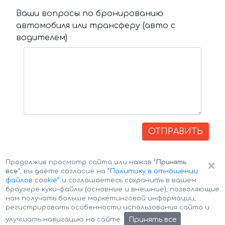
Ваши вопросы по бронированию
автомобиля или трансферу (авто с
водителем)
ОТПРАВИТЬ
×
Продолжив просмотр сайта или нажав
"Принять
все"
, вы даёте согласие на
”Политику в отношении
файлов cookie”
и соглашаетесь сохранить в вашем
браузере куки-файлы (основные и внешние), позволяющие
нам получать больше маркетинговой информации,
регистрировать особенности использования сайта и
Авторские права © 2026 Авто-Аренда
Cookie Policy
Принять все
улучшать навигацию на сайте.