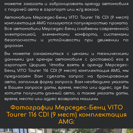
можете заказать и забронировать аренду автомобиля
с подачей авто в аэропорт или ж/д вокзал.
Автомобиль Мерседес-Бенц VITO Tourer 116 CDI (9 мест)
комплектация AMG пользуются популярностью проката.
Все автомобили Мерседес-Бенц снабжены современной
электроникой, элементами комфорта, системами
безопасности и устойчивости при движении по
дорогам.
Вы можете ознакомиться с ценами и техническими
данными для аренды автомобиля с доставкой его в
аэропорт Цюриха. Чтобы взять в аренду Мерседес-
Бенц VITO Tourer 116 CDI (9 мест) комплектация AMG, мы
предлагаем Вам сделать запрос на бронирование
авто, заполнив форму запроса. Вам необходимо указать
в Вашем запросе даты, время, место или адрес, где Вы
хотите получить данный авто, а также указать даты,
время, место или адрес возврата машины.
Фотографии Мерседес-Бенц VITO
Tourer 116 CDI (9 мест) комплектация
AMG: