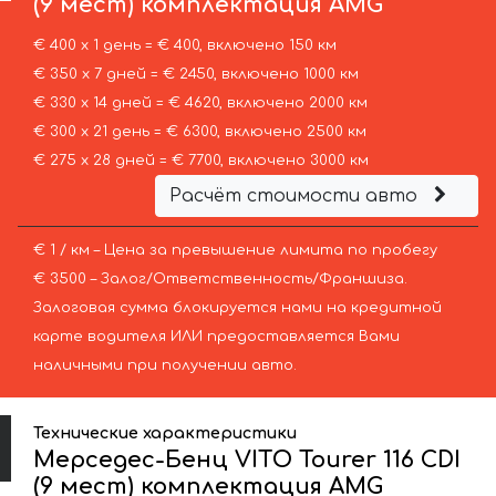
(9 мест) комплектация AMG
€ 400 х 1 день = € 400, включено 150 км
€ 350 х 7 дней = € 2450, включено 1000 км
€ 330 х 14 дней = € 4620, включено 2000 км
€ 300 х 21 день = € 6300, включено 2500 км
€ 275 х 28 дней = € 7700, включено 3000 км
Расчёт стоимости авто
€ 1 / км – Цена за превышение лимита по пробегу
€ 3500 – Залог/Ответственность/Франшиза.
Залоговая сумма блокируется нами на кредитной
карте водителя ИЛИ предоставляется Вами
наличными при получении авто.
Технические характеристики
Мерседес-Бенц VITO Tourer 116 CDI
(9 мест) комплектация AMG