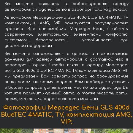
Вы можете заказать и забронировать аренду
автомобиля с подачей авто в аэропорт или ж/д вокзал.
Автомобиль Мерседес-Бенц GLS 400d BlueTEC 4MATIC, TV,
комплектация AMG, VIP пользуются популярностью
проката. Все автомобили Мерседес-Бенц снабжены
современной электроникой, элементами комфорта,
системами безопасности и устойчивости при
движении по дорогам.
Вы можете ознакомиться с ценами и техническими
данными для аренды автомобиля с доставкой его в
аэропорт Цюриха. Чтобы взять в аренду Мерседес-
Бенц GLS 400d BlueTEC 4MATIC, TV, комплектация AMG, VIP,
мы предлагаем Вам сделать запрос на бронирование
авто, заполнив форму запроса. Вам необходимо указать
в Вашем запросе даты, время, место или адрес, где Вы
хотите получить данный авто, а также указать даты,
время, место или адрес возврата машины.
Фотографии Мерседес-Бенц GLS 400d
BlueTEC 4MATIC, TV, комплектация AMG,
VIP: