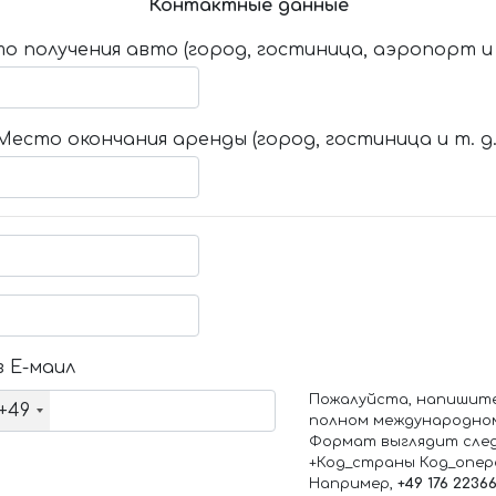
Контактные данные
о получения авто (город, гостиница, аэропорт и т
Место окончания аренды (город, гостиница и т. д.
 Е-маил
Пожалуйста, напишит
+49
полном международно
Формат выглядит сле
+Код_страны Код_опе
Например,
+49 176 2236