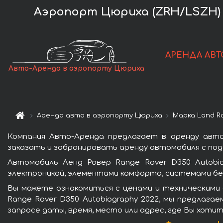
Аэропорт Цюриха (ZRH/LSZH) —
АРЕНДА АВТ
Авто-Аренда в аэропорту Цюриха
Аренда авто в аэропорту Цюриха
Марка Land R
Компания Авто-Аренда предлагает в аренду авто
заказать и забронировать аренду автомобиля с пода
Автомобиль Ленд Ровер Range Rover D350 Autobi
электроникой, элементами комфорта, системами бе
Вы можете ознакомиться с ценами и техническими 
Range Rover D350 Autobiography 2022, мы предлага
запросе даты, время, место или адрес, где Вы хоти