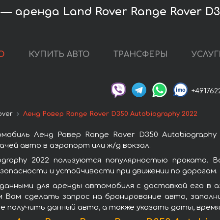
 аренда Land Rover Range Rover D3
О
КУПИТЬ АВТО
ТРАНСФЕРЫ
УСЛУГ
+491762
over
Ленд Ровер Range Rover D350 Autobiography 2022
мобиль Ленд Ровер Range Rover D350 Autobiography
чей авто в аэропорт или ж/д вокзал.
ography 2022 пользуются популярностью проката. 
зопасности и устойчивости при движении по дорогам.
данными для аренды автомобиля с доставкой его в 
ем Вам сделать запрос на бронирование авто, запол
те получить данный авто, а также указать даты, врем