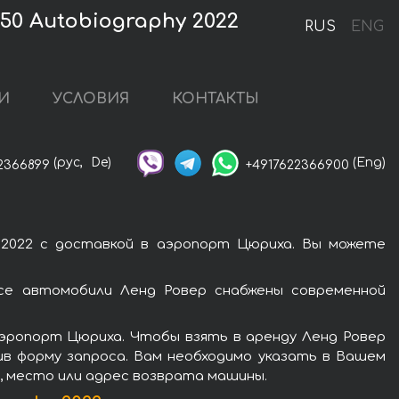
50 Autobiography 2022
RUS
ENG
И
УСЛОВИЯ
КОНТАКТЫ
(рус,
De)
(Eng)
2366899
+4917622366900
 2022 с доставкой в аэропорт Цюриха. Вы можете
Все автомобили Ленд Ровер снабжены современной
аэропорт Цюриха. Чтобы взять в аренду Ленд Ровер
нив форму запроса. Вам необходимо указать в Вашем
я, место или адрес возврата машины.