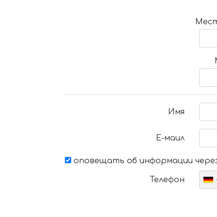
Мест
Имя
Е-маил
оповещать об информации через
Телефон