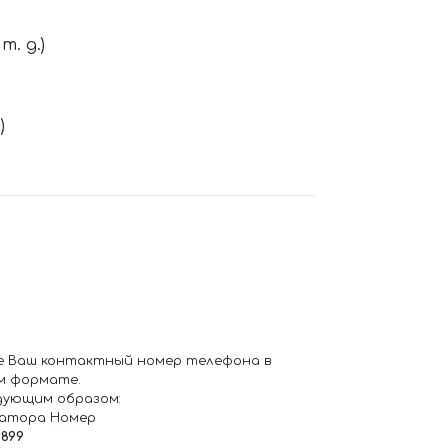
. д.)
)
е Ваш контактный номер телефона в
м формате.
дующим образом:
ратора Номер
6899