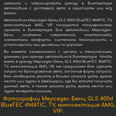
заказать и забронировать аренду в Винтертуре
автомобиля с доставкой авто в аэропорты или ж/д
вокзал.
Автомобиль Мерседес-Бенц GLS 400d BlueTEC 4MATIC, TV,
комплектация AMG, VIP пользуются популярностью
проката в Винтертуре. Все автомобили Мерседес-
Бенц снабжены современной электроникой,
элементами комфорта, системами безопасности и
устойчивости при движении по дорогам.
Вы можете ознакомиться с ценами и техническими
данными для аренды автомобиля в Винтертуре. Чтобы
взять в аренду Мерседес-Бенц GLS 400d BlueTEC 4MATIC,
TV, комплектация AMG, VIP, мы предлагаем Вам сделать
запрос на бронирование авто, заполнив форму запроса.
Вам необходимо указать в Вашем запросе даты, время,
место или адрес в Швейцарии, где Вы хотите получить
данный авто, а также указать даты, время, место или
адрес возврата машины.
Фотографии Мерседес-Бенц GLS 400d
BlueTEC 4MATIC, TV, комплектация AMG,
VIP: