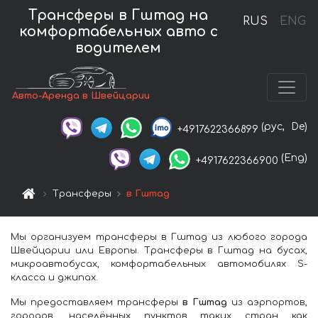
Трансферы в Гштад на
RUS
ENG
комфортабельных авто с
водителем
Авто-Аренда в Швейцарии
(рус,
De)
+4917622366899
(Eng)
+4917622366900
Трансферы
в Гштад
Мы организуем трансферы в Гштад из любого города
Швейцарии или Европы. Трансферы в Гштад на бусах,
микроавтобусах, комфортабельных автомобилях S-
класса и джипах.
Мы предоставляем трансферы
в Гштад
из аэрпортов,
городов, населённых пунктов таких стран как