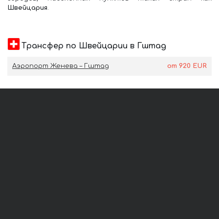
Швейцария
.
Трансфер по Швейцарии в Гштад
Аэропорт Женева – Гштад
от
920
EUR