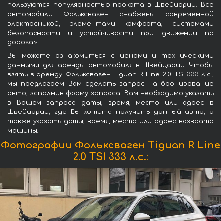
пользуются популярностью проката в Швейцарии. Все
автомобили Фольксваген снабжены современной
электроникой, элементами комфорта, системами
безопасности и устойчивости при движении по
дорогам.
Вы можете ознакомиться с ценами и техническими
данными для аренды автомобиля в Швейцарии. Чтобы
взять в аренду Фольксваген Tiguan R Line 2.0 TSI 333 л.с.,
мы предлагаем Вам сделать запрос на бронирование
авто, заполнив форму запроса. Вам необходимо указать
в Вашем запросе даты, время, место или адрес в
Швейцарии, где Вы хотите получить данный авто, а
также указать даты, время, место или адрес возврата
машины.
Фотографии Фольксваген Tiguan R Line
2.0 TSI 333 л.с.: