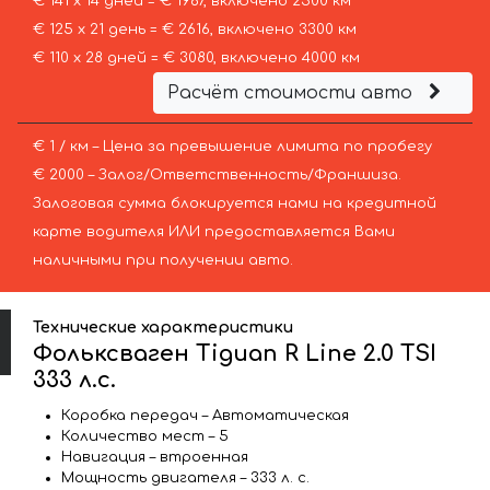
€ 141 х 14 дней = € 1967, включено 2500 км
€ 125 х 21 день = € 2616, включено 3300 км
€ 110 х 28 дней = € 3080, включено 4000 км
Расчёт стоимости авто
€ 1 / км – Цена за превышение лимита по пробегу
€ 2000 – Залог/Ответственность/Франшиза.
Залоговая сумма блокируется нами на кредитной
карте водителя ИЛИ предоставляется Вами
наличными при получении авто.
Технические характеристики
Фольксваген Tiguan R Line 2.0 TSI
333 л.с.
Коробка передач – Автоматическая
Количество мест – 5
Навигация – втроенная
Мощность двигателя – 333 л. с.