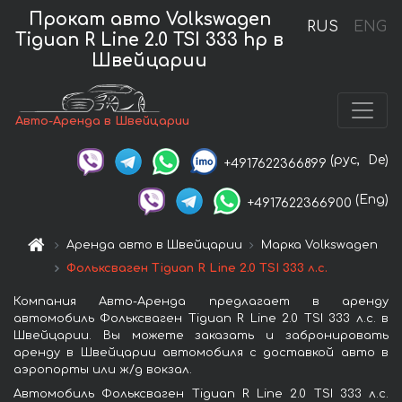
Прокат авто Volkswagen
RUS
ENG
Tiguan R Line 2.0 TSI 333 hp в
Швейцарии
Авто-Аренда в Швейцарии
(рус,
De)
+4917622366899
(Eng)
+4917622366900
Аренда авто в Швейцарии
Марка Volkswagen
Фольксваген Tiguan R Line 2.0 TSI 333 л.с.
Компания Авто-Аренда предлагает в аренду
автомобиль Фольксваген Tiguan R Line 2.0 TSI 333 л.с. в
Швейцарии. Вы можете заказать и забронировать
аренду в Швейцарии автомобиля с доставкой авто в
аэропорты или ж/д вокзал.
Автомобиль Фольксваген Tiguan R Line 2.0 TSI 333 л.с.