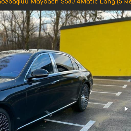
ографии Maybach S580 4Matic Lang (5 ме