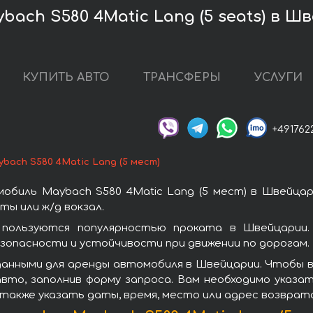
ach S580 4Matic Lang (5 seats) в Ш
КУПИТЬ АВТО
ТРАНСФЕРЫ
УСЛУГИ
+491762
bach S580 4Matic Lang (5 мест)
обиль Maybach S580 4Matic Lang (5 мест) в Швейцар
ы или ж/д вокзал.
 пользуются популярностью проката в Швейцарии
зопасности и устойчивости при движении по дорогам.
анными для аренды автомобиля в Швейцарии. Чтобы взя
вто, заполнив форму запроса. Вам необходимо указат
 также указать даты, время, место или адрес возврат