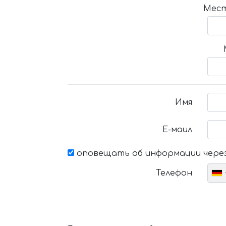
Мест
Имя
Е-маил
оповещать об информации через
Телефон