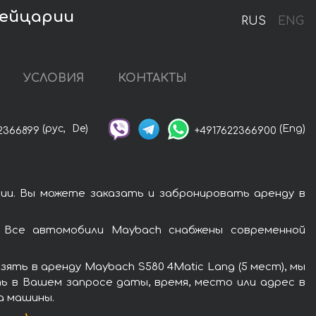
вейцарии
RUS
ENG
УСЛОВИЯ
КОНТАКТЫ
(рус,
De)
(Eng)
2366899
+4917622366900
ии. Вы можете заказать и забронировать аренду в
. Все автомобили Maybach снабжены современной
ть в аренду Maybach S580 4Matic Lang (5 мест), мы
ь в Вашем запросе даты, время, место или адрес в
а машины.