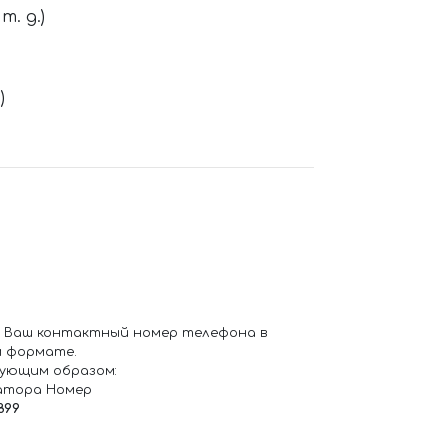
. д.)
)
 Ваш контактный номер телефона в
 формате.
ующим образом:
атора Номер
899