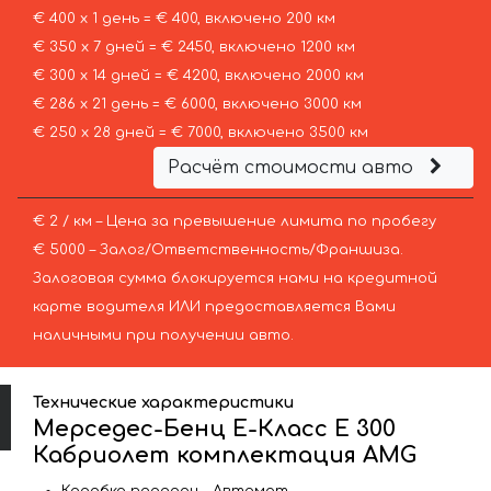
€ 400 х 1 день = € 400, включено 200 км
€ 350 х 7 дней = € 2450, включено 1200 км
€ 300 х 14 дней = € 4200, включено 2000 км
€ 286 х 21 день = € 6000, включено 3000 км
€ 250 х 28 дней = € 7000, включено 3500 км
Расчёт стоимости авто
€ 2 / км – Цена за превышение лимита по пробегу
€ 5000 – Залог/Ответственность/Франшиза.
Залоговая сумма блокируется нами на кредитной
карте водителя ИЛИ предоставляется Вами
наличными при получении авто.
Технические характеристики
Мерседес-Бенц Е-Класс Е 300
Кабриолет комплектация AMG
Коробка передач – Автомат