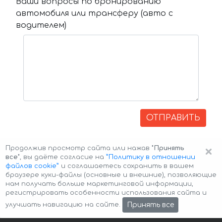
Ваши вопросы по бронированию
автомобиля или трансферу (авто с
водителем)
ОТПРАВИТЬ
×
Продолжив просмотр сайта или нажав
"Принять
все"
, вы даёте согласие на
”Политику в отношении
файлов cookie”
и соглашаетесь сохранить в вашем
браузере куки-файлы (основные и внешние), позволяющие
нам получать больше маркетинговой информации,
регистрировать особенности использования сайта и
Авторские права © 2026 Авто-Аренда
Cookie Policy
Принять все
улучшать навигацию на сайте.