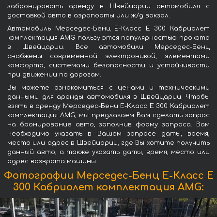
забронировать аренду в Швейцарии автомобиля с
доставкой авто в аэропорты или ж/д вокзал.
Автомобиль Мерседес-Бенц Е-Класс Е 300 Кабриолет
комплектация AMG пользуются популярностью проката
в Швейцарии. Все автомобили Мерседес-Бенц
снабжены современной электроникой, элементами
комфорта, системами безопасности и устойчивости
при движении по дорогам.
Вы можете ознакомиться с ценами и техническими
данными для аренды автомобиля в Швейцарии. Чтобы
взять в аренду Мерседес-Бенц Е-Класс Е 300 Кабриолет
комплектация AMG, мы предлагаем Вам сделать запрос
на бронирование авто, заполнив форму запроса. Вам
необходимо указать в Вашем запросе даты, время,
место или адрес в Швейцарии, где Вы хотите получить
данный авто, а также указать даты, время, место или
адрес возврата машины.
Фотографии Мерседес-Бенц Е-Класс Е
300 Кабриолет комплектация AMG: