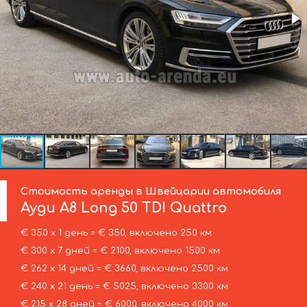
Стоимость аренды в Швейцарии автомобиля
Ауди
A8 Long 50 TDI Quattro
€ 350 х 1 день = € 350, включено 250 км
€ 300 х 7 дней = € 2100, включено 1500 км
€ 262 х 14 дней = € 3660, включено 2500 км
€ 240 х 21 день = € 5025, включено 3300 км
€ 215 х 28 дней = € 6000, включено 4000 км