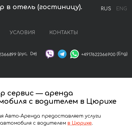
 в отель (гостиницу).
RUS
ENG
УСЛОВИЯ
КОНТАКТЫ
(рус,
De)
(Eng)
2366899
+4917622366900
р сервис — аренда
мобиля с водителем в Цюрихе
я Авто-Аренда предоставляет услуги
 автомобиля с водителем
в Цюрихе
.