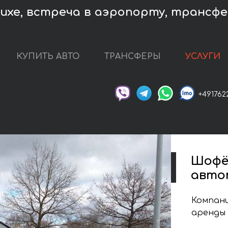
хе, встреча в аэропорту, трансфер
КУПИТЬ АВТО
ТРАНСФЕРЫ
УСЛУГИ
+491762
Шофё
авто
Компани
аренды