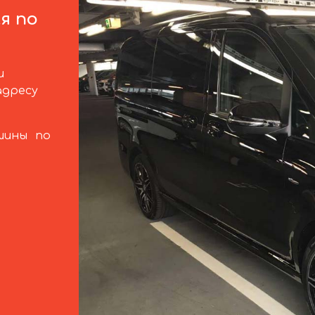
я по
и
адресу
шины по