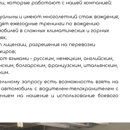
и, которые работают с нашей компанией:
уальны и имеют многолетний стаж вождения;
дят ежегодные тренинги по вождению
обилей в сложных климатических и горных
ях;
 лицензии, разрешения на перевозки
жиров;
т языками – русским, немецким, английским,
нским, болгарским, французским, итальянским,
ким.
льному запросу есть возможность взять на
 автомобиль с водителем-телохранителем с
ением на ношение и использование боевого