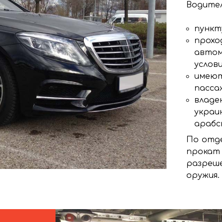
Водител
пункт
прохо
автом
услови
имеют
пасса
владею
украи
арабс
По отде
прокат
разреш
оружия.