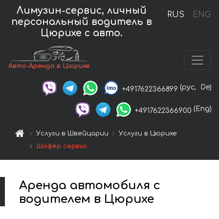
Лимузин-сервис, личный
RUS
ENG
персональный водитель в
Цюрихе с авто.
Авто-Аренда в Цюрихе
(рус,
De)
+4917622366899
(Eng)
+4917622366900
Услуги в Швейцарии
Услуги в Цюрихе
Шофёр сервис
Аренда автомобиля с
водителем в Цюрихе