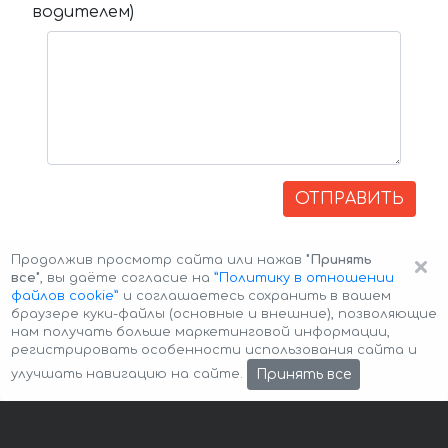
водителем)
ОТПРАВИТЬ
×
Продолжив просмотр сайта или нажав
"Принять
все"
, вы даёте согласие на
”Политику в отношении
файлов cookie”
и соглашаетесь сохранить в вашем
браузере куки-файлы (основные и внешние), позволяющие
нам получать больше маркетинговой информации,
регистрировать особенности использования сайта и
Авторские права © 2026 Авто-Аренда
Cookie Policy
Принять все
улучшать навигацию на сайте.
Политика конфиденциальности