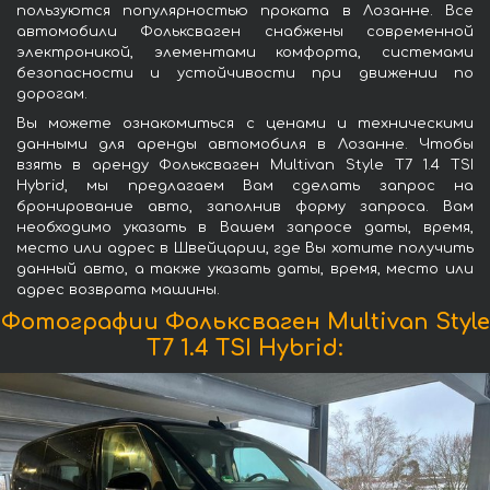
пользуются популярностью проката в Лозанне. Все
автомобили Фольксваген снабжены современной
электроникой, элементами комфорта, системами
безопасности и устойчивости при движении по
дорогам.
Вы можете ознакомиться с ценами и техническими
данными для аренды автомобиля в Лозанне. Чтобы
взять в аренду Фольксваген Multivan Style T7 1.4 TSI
Hybrid, мы предлагаем Вам сделать запрос на
бронирование авто, заполнив форму запроса. Вам
необходимо указать в Вашем запросе даты, время,
место или адрес в Швейцарии, где Вы хотите получить
данный авто, а также указать даты, время, место или
адрес возврата машины.
Фотографии Фольксваген Multivan Style
T7 1.4 TSI Hybrid: