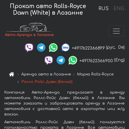
Прокат авто Rolls-Royce
RUS
ENG
Dawn (White) в Лозанне
Авто-Аренда в Лозанне
(рус,
De)
+4917622366899
(Eng)
+4917622366900
Аренда авто в Лозанне
Марка Rolls-Royce
Роллс-Ройс Давн (белый)
Компания Авто-Аренда предлагает в аренду
автомобиль Роллс-Ройс Давн (белый) в Лозанне. Вы
можете заказать и забронировать аренду в Лозанне
автомобиля с доставкой авто в аэропорты или ж/д
вокзал.
Автомобиль Роллс-Ройс Давн (белый) пользуются
популярностью проката в Лозанне. Все автомобили