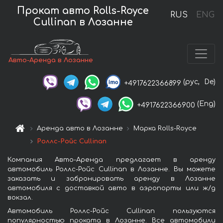
Прокат авто Rolls-Royce
RUS
ENG
Cullinan в Лозанне
Авто-Аренда в Лозанне
(рус,
De)
+4917622366899
(Eng)
+4917622366900
Аренда авто в Лозанне
Марка Rolls-Royce
Роллс-Ройс Cullinan
Компания Авто-Аренда предлагает в аренду
автомобиль Роллс-Ройс Cullinan в Лозанне. Вы можете
заказать и забронировать аренду в Лозанне
автомобиля с доставкой авто в аэропорты или ж/д
вокзал.
Автомобиль Роллс-Ройс Cullinan пользуются
популярностью проката в Лозанне. Все автомобили