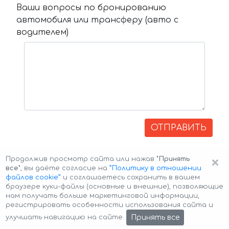
Ваши вопросы по бронированию
автомобиля или трансферу (авто с
водителем)
ОТПРАВИТЬ
×
Продолжив просмотр сайта или нажав
"Принять
все"
, вы даёте согласие на
”Политику в отношении
файлов cookie”
и соглашаетесь сохранить в вашем
браузере куки-файлы (основные и внешние), позволяющие
нам получать больше маркетинговой информации,
регистрировать особенности использования сайта и
Авторские права © 2026 Авто-Аренда
Cookie Policy
Принять все
улучшать навигацию на сайте.