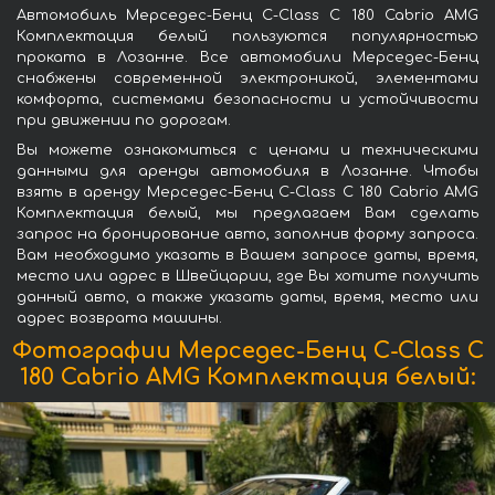
Автомобиль Мерседес-Бенц C-Class C 180 Cabrio AMG
Комплектация белый пользуются популярностью
проката в Лозанне. Все автомобили Мерседес-Бенц
снабжены современной электроникой, элементами
комфорта, системами безопасности и устойчивости
при движении по дорогам.
Вы можете ознакомиться с ценами и техническими
данными для аренды автомобиля в Лозанне. Чтобы
взять в аренду Мерседес-Бенц C-Class C 180 Cabrio AMG
Комплектация белый, мы предлагаем Вам сделать
запрос на бронирование авто, заполнив форму запроса.
Вам необходимо указать в Вашем запросе даты, время,
место или адрес в Швейцарии, где Вы хотите получить
данный авто, а также указать даты, время, место или
адрес возврата машины.
Фотографии Мерседес-Бенц C-Class C
180 Cabrio AMG Комплектация белый: