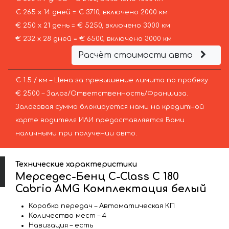
€ 265 х 14 дней = € 3710, включено 2000 км
€ 250 х 21 день = € 5250, включено 3000 км
€ 232 х 28 дней = € 6500, включено 3000 км
Расчёт стоимости авто
€ 1.5 / км – Цена за превышение лимита по пробегу
€ 2500 – Залог/Ответственность/Франшиза.
Залоговая сумма блокируется нами на кредитной
карте водителя ИЛИ предоставляется Вами
наличными при получении авто.
Технические характеристики
Мерседес-Бенц C-Class C 180
Cabrio AMG Комплектация белый
Коробка передач – Автоматическая КП
Количество мест – 4
Навигация – есть