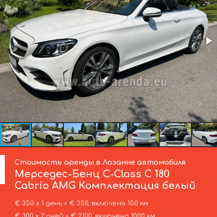
Стоимость аренды в Лозанне автомобиля
Мерседес-Бенц
C-Class C 180
Cabrio AMG Комплектация белый
€ 350 х 1 день = € 350, включено 150 км
€ 300 х 7 дней = € 2100, включено 1000 км