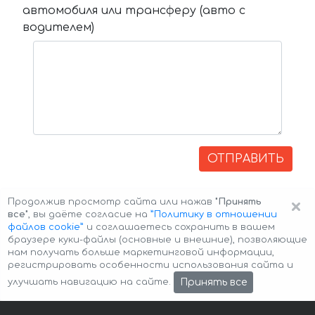
автомобиля или трансферу (авто с
водителем)
ОТПРАВИТЬ
×
Продолжив просмотр сайта или нажав
"Принять
все"
, вы даёте согласие на
”Политику в отношении
файлов cookie”
и соглашаетесь сохранить в вашем
браузере куки-файлы (основные и внешние), позволяющие
нам получать больше маркетинговой информации,
регистрировать особенности использования сайта и
Авторские права © 2026 Авто-Аренда
Cookie Policy
Принять все
улучшать навигацию на сайте.