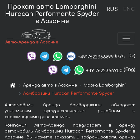
Прокат авто Lamborghini
RUS
ENG
Huracan Performante Spyder
в Лозанне
Авто-Аренда в Лозанне
(рус,
De)
+4917622366899
(Eng)
+4917622366900
Аренда авто в Лозанне
Марка Lamborghini
Ламборгини Huracan Performante Spyder
Автомобили бренда Ламборджини обладают
уникальным футуристическим дизайном и
сверхмощными двигателями.
Компания Авто-Аренда предлагает в аренду
автомобиль Ламборгини Huracan Performante Spyder в
Лозанне. Вы можете заказать и забронировать аренду