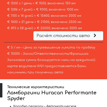
€ 1500 х 1 день = € 1500, включено 150 км
€ 1286 х 7 дней = € 9000, включено 1000 км
€ 1100 х 14 дней = € 15400, включено 2000 км
€ 1000 х 21 день = € 21000, включено 2500 км
€ 893 х 28 дней = € 25000, включено 3000 км
Расчёт стоимости авто
€ 5 / км – Цена за превышение лимита по пробегу
€ 15000 – Залог/Ответственность/Франшиза.
Залоговая сумма блокируется нами на кредитной
карте водителя ИЛИ предоставляется Вами
наличными при получении авто.
Технические характеристики
Ламборгини Huracan Performante
Spyder
Коробка передач – Автоматическая