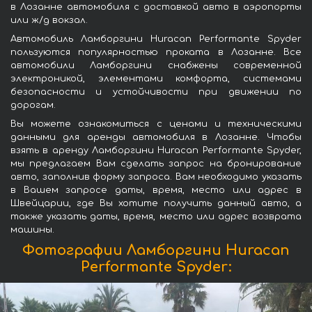
в Лозанне автомобиля с доставкой авто в аэропорты
или ж/д вокзал.
Автомобиль Ламборгини Huracan Performante Spyder
пользуются популярностью проката в Лозанне. Все
автомобили Ламборгини снабжены современной
электроникой, элементами комфорта, системами
безопасности и устойчивости при движении по
дорогам.
Вы можете ознакомиться с ценами и техническими
данными для аренды автомобиля в Лозанне. Чтобы
взять в аренду Ламборгини Huracan Performante Spyder,
мы предлагаем Вам сделать запрос на бронирование
авто, заполнив форму запроса. Вам необходимо указать
в Вашем запросе даты, время, место или адрес в
Швейцарии, где Вы хотите получить данный авто, а
также указать даты, время, место или адрес возврата
машины.
Фотографии Ламборгини Huracan
Performante Spyder: