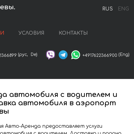
евы.
RUS
ENG
ГИ
УСЛОВИЯ
КОНТАКТЫ
(рус,
De)
(Eng)
2366899
+4917622366900
да автомобиля с водителем и
авка автомобиля в аэропорт
вы
я Авто-Аренда предоставляет услуги
автомобиля с водителем. Доставка и подача