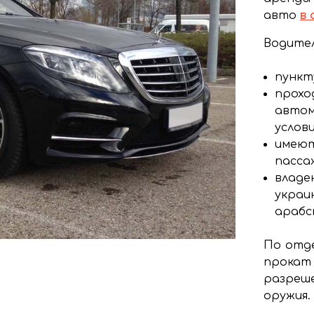
авто
в
Водител
пункт
прохо
автом
услови
имеют
пасса
владею
украи
арабс
По отде
прокат
разреш
оружия.