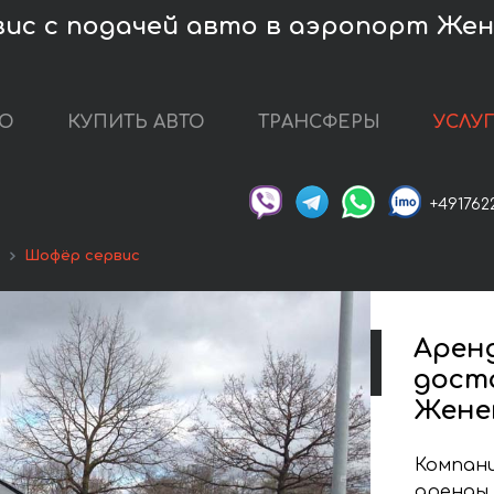
вис с подачей авто в аэропорт Жен
ТО
КУПИТЬ АВТО
ТРАНСФЕРЫ
УСЛУ
+491762
ы
Шофёр сервис
Арен
дост
Жене
Компани
аренды 