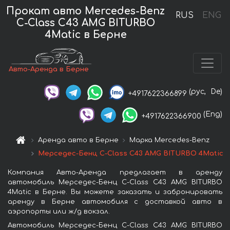
Прокат авто Mercedes-Benz
RUS
ENG
C-Class C43 AMG BITURBO
4Matic в Берне
Авто-Аренда в Берне
(рус,
De)
+4917622366899
(Eng)
+4917622366900
Аренда авто в Берне
Марка Mercedes-Benz
Мерседес-Бенц C-Class C43 AMG BITURBO 4Matic
Компания Авто-Аренда предлагает в аренду
автомобиль Мерседес-Бенц C-Class C43 AMG BITURBO
4Matic в Берне. Вы можете заказать и забронировать
аренду в Берне автомобиля с доставкой авто в
аэропорты или ж/д вокзал.
Автомобиль Мерседес-Бенц C-Class C43 AMG BITURBO