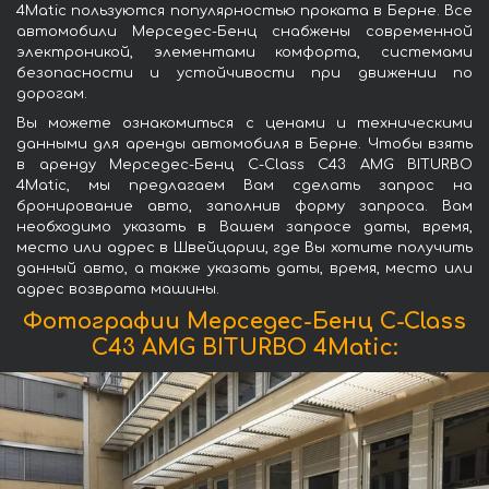
4Matic пользуются популярностью проката в Берне. Все
автомобили Мерседес-Бенц снабжены современной
электроникой, элементами комфорта, системами
безопасности и устойчивости при движении по
дорогам.
Вы можете ознакомиться с ценами и техническими
данными для аренды автомобиля в Берне. Чтобы взять
в аренду Мерседес-Бенц C-Class C43 AMG BITURBO
4Matic, мы предлагаем Вам сделать запрос на
бронирование авто, заполнив форму запроса. Вам
необходимо указать в Вашем запросе даты, время,
место или адрес в Швейцарии, где Вы хотите получить
данный авто, а также указать даты, время, место или
адрес возврата машины.
Фотографии Мерседес-Бенц C-Class
C43 AMG BITURBO 4Matic: