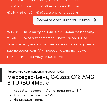
€ 265 х 14 дней = € 3710, включено 2000 км
€ 250 х 21 день = € 5250, включено 3000 км
€ 214 х 28 дней = € 6000, включено 3500 км
Расчёт стоимости авто
€ 1 / км – Цена за превышение лимита по пробегу
€ 5000 – Залог/Ответственность/Франшиза.
Залоговая сумма блокируется нами на кредитной
карте водителя ИЛИ предоставляется Вами
наличными при получении авто.
Технические характеристики
Мерседес-Бенц C-Class C43 AMG
BITURBO 4Matic
Коробка передач – Автоматическая КП
Количество мест – 4-5
Навигация – есть