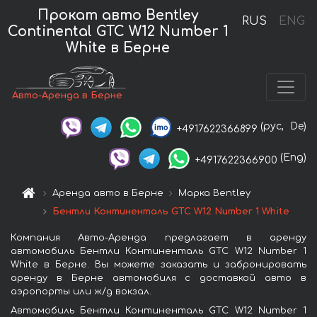
Прокат авто Bentley
RUS
ENG
Continental GTC W12 Number 1
White в Берне
Авто-Аренда в Берне
(рус,
De)
+4917622366899
(Eng)
+4917622366900
Аренда авто в Берне
Марка Bentley
Бентли Континенталь GTC W12 Number 1 White
Компания Авто-Аренда предлагает в аренду
автомобиль Бентли Континенталь GTC W12 Number 1
White в Берне. Вы можете заказать и забронировать
аренду в Берне автомобиля с доставкой авто в
аэропорты или ж/д вокзал.
Автомобиль Бентли Континенталь GTC W12 Number 1