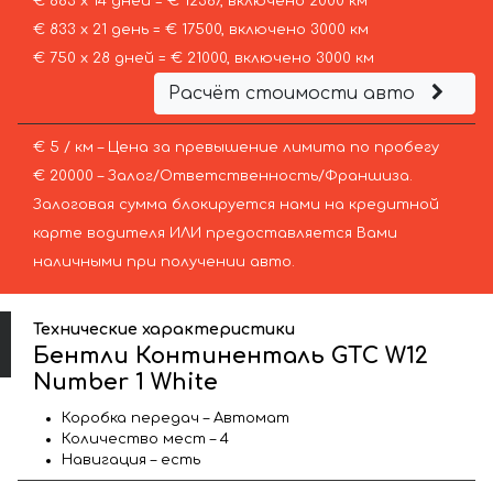
€ 883 х 14 дней = € 12367, включено 2000 км
€ 833 х 21 день = € 17500, включено 3000 км
€ 750 х 28 дней = € 21000, включено 3000 км
Расчёт стоимости авто
€ 5 / км – Цена за превышение лимита по пробегу
€ 20000 – Залог/Ответственность/Франшиза.
Залоговая сумма блокируется нами на кредитной
карте водителя ИЛИ предоставляется Вами
наличными при получении авто.
Технические характеристики
Бентли Континенталь GTC W12
Number 1 White
Коробка передач – Автомат
Количество мест – 4
Навигация – есть