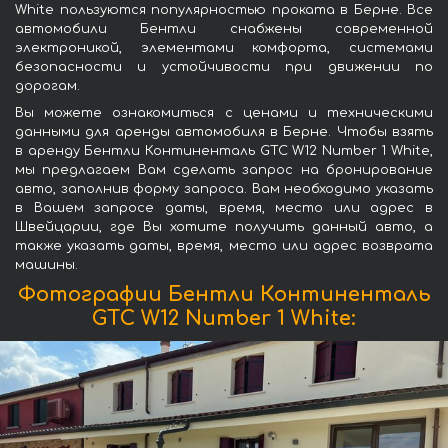
White пользуются популярностью проката в Берне. Все
автомобили Бентли снабжены современной
электроникой, элементами комфорта, системами
безопасности и устойчивости при движении по
дорогам.
Вы можете ознакомиться с ценами и техническими
данными для аренды автомобиля в Берне. Чтобы взять
в аренду Бентли Континенталь GTC W12 Number 1 White,
мы предлагаем Вам сделать запрос на бронирование
авто, заполнив форму запроса. Вам необходимо указать
в Вашем запросе даты, время, место или адрес в
Швейцарии, где Вы хотите получить данный авто, а
также указать даты, время, место или адрес возврата
машины.
Фотографии Бентли Континенталь
GTC W12 Number 1 White: