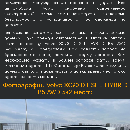
пользуются популярностью проката в Цюрихе. Все
автомобили Volvo снабжены современной
электроникой, элементами комфорта, системами
безопасности и устойчивости при движении по
дорогам.
Вы можете ознакомиться с ценами и техническими
данными для аренды автомобиля в Цюрихе. Чтобы
взять в аренду Volvo XC90 DIESEL HYBRID B5 AWD
5+2 мест, мы предлагаем Вам сделать запрос на
бронирование авто, заполнив форму запроса. Вам
необходимо указать в Вашем запросе даты, время,
место или адрес в Швейцарии, где Вы хотите получить
данный авто, а также указать даты, время, место или
адрес возврата машины.
Фотографии Volvo XC90 DIESEL HYBRID
B5 AWD 5+2 мест: