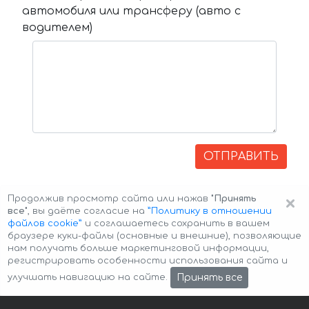
автомобиля или трансферу (авто с
водителем)
ОТПРАВИТЬ
×
Продолжив просмотр сайта или нажав
"Принять
все"
, вы даёте согласие на
”Политику в отношении
файлов cookie”
и соглашаетесь сохранить в вашем
браузере куки-файлы (основные и внешние), позволяющие
нам получать больше маркетинговой информации,
регистрировать особенности использования сайта и
Авторские права © 2026 Авто-Аренда
Cookie Policy
Принять все
улучшать навигацию на сайте.