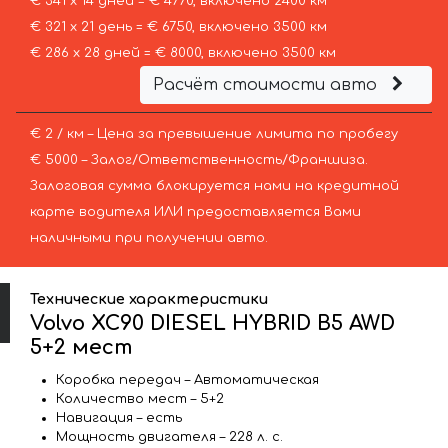
€ 341 х 14 дней = € 4770, включено 2400 км
€ 321 х 21 день = € 6750, включено 3500 км
€ 286 х 28 дней = € 8000, включено 3500 км
Расчёт стоимости авто
€ 2 / км – Цена за превышение лимита по пробегу
€ 5000 – Залог/Ответственность/Франшиза.
Залоговая сумма блокируется нами на кредитной
карте водителя ИЛИ предоставляется Вами
наличными при получении авто.
Технические характеристики
Volvo XC90 DIESEL HYBRID B5 AWD
5+2 мест
Коробка передач – Автоматическая
Количество мест – 5+2
Навигация – есть
Мощность двигателя – 228 л. с.