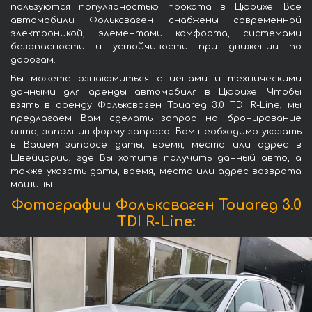
пользуются популярностью проката в Цюрихе. Все
автомобили Фольксваген снабжены современной
электроникой, элементами комфорта, системами
безопасности и устойчивости при движении по
дорогам.
Вы можете ознакомиться с ценами и техническими
данными для аренды автомобиля в Цюрихе. Чтобы
взять в аренду Фольксваген Touareg 3.0 TDI R-Line, мы
предлагаем Вам сделать запрос на бронирование
авто, заполнив форму запроса. Вам необходимо указать
в Вашем запросе даты, время, место или адрес в
Швейцарии, где Вы хотите получить данный авто, а
также указать даты, время, место или адрес возврата
машины.
Фотографии Фольксваген Touareg 3.0
TDI R-Line: