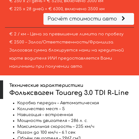
€ 250 х 21 день = € 5250, включено 3000 км
€ 225 х 28 дней = € 6300, включено 3500 км
Расчёт стоимости авто
€ 2 / км – Цена за превышение лимита по пробегу
€ 2500 – Залог/Ответственность/Франшиза.
Залоговая сумма блокируется нами на кредитной
карте водителя ИЛИ предоставляется Вами
наличными при получении авто.
Технические характеристики
Фольксваген Touareg 3.0 TDI R-Line
Коробка передач – Автоматическая
Количество мест – 5
Навигация – встроенная
Мощность двигателя – 286 л. с.
Максимальная скорость – 235 км/ч
Разгон до 100 км/ч – 6.1 сек
Объём двигателя – 2967 см3