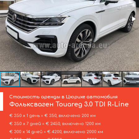
Стоимость аренды в Цюрихе автомобиля
Фольксваген
Touareg 3.0 TDI R-Line
€ 350 х 1 день = € 350, включено 200 км
€ 350 х 7 дней = € 2450, включено 1200 км
€ 300 х 14 дней = € 4200, включено 2000 км