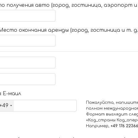
о получения авто (город, гостиница, аэропорт и т
Место окончания аренды (город, гостиница и т. д.
 Е-маил
Пожалуйста, напишит
+49
полном международно
Формат выглядит сле
+Код_страны Код_опе
Например,
+49 176 2236