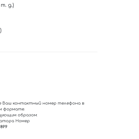
. д.)
)
е Ваш контактный номер телефона в
м формате.
дующим образом:
ратора Номер
6899