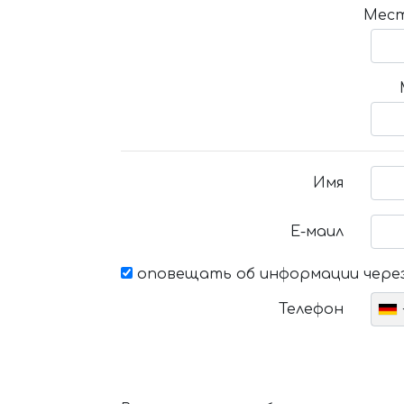
Мест
Имя
Е-маил
оповещать об информации через
Телефон