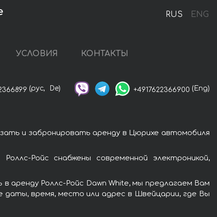
е
RUS
ENG
УСЛОВИЯ
КОНТАКТЫ
(рус,
De)
(Eng)
2366899
+4917622366900
азать и забронировать аренду в Цюрихе автомобиля
Роллс-Ройс снабжены современной электроникой,
в аренду Роллс-Ройс Dawn White, мы предлагаем Вам
 даты, время, место или адрес в Швейцарии, где Вы