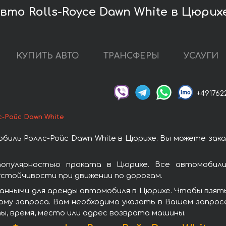
вто Rolls-Royce Dawn White в Цюрих
КУПИТЬ АВТО
ТРАНСФЕРЫ
УСЛУГИ
+491762
с-Ройс Dawn White
биль Роллс-Ройс Dawn White в Цюрихе. Вы можете зак
популярностью проката в Цюрихе. Все автомобили 
стойчивости при движении по дорогам.
анными для аренды автомобиля в Цюрихе. Чтобы взять 
рму запроса. Вам необходимо указать в Вашем запросе
ы, время, место или адрес возврата машины.