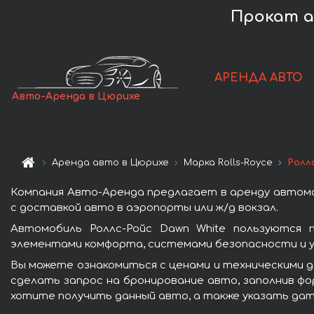
Прокат а
АРЕНДА АВТО
Авто-Аренда в Цюрихе
Аренда авто в Цюрихе
Марка Rolls-Royce
Ролл
Компания Авто-Аренда предлагает в аренду автомо
с доставкой авто в аэропорты или ж/д вокзал.
Автомобиль Роллс-Ройс Dawn White пользуются 
элементами комфорта, системами безопасности и у
Вы можете ознакомиться с ценами и техническими д
сделать запрос на бронирование авто, заполнив фо
хотите получить данный авто, а также указать дат