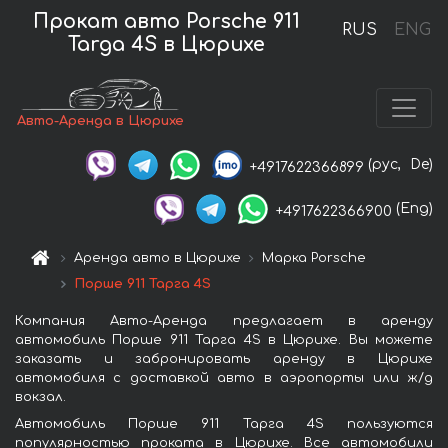
Прокат авто Porsche 911
RUS
ENG
Targa 4S в Цюрихе
Авто-Аренда в Цюрихе
(рус,
De)
+4917622366899
(Eng)
+4917622366900
Аренда авто в Цюрихе
Марка Porsche
Порше 911 Тарга 4S
Компания Авто-Аренда предлагает в аренду
автомобиль Порше 911 Тарга 4S в Цюрихе. Вы можете
заказать и забронировать аренду в Цюрихе
автомобиля с доставкой авто в аэропорты или ж/д
вокзал.
Автомобиль Порше 911 Тарга 4S пользуются
популярностью проката в Цюрихе. Все автомобили