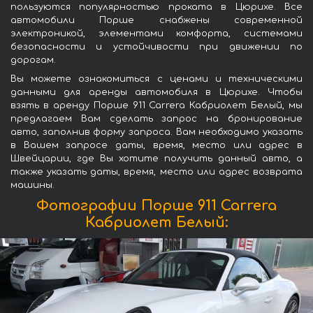
пользуются популярностью проката в Цюрихе. Все
автомобили Порше снабжены современной
электроникой, элементами комфорта, системами
безопасности и устойчивости при движении по
дорогам.
Вы можете ознакомиться с ценами и техническими
данными для аренды автомобиля в Цюрихе. Чтобы
взять в аренду Порше 911 Carrera Кабриолет Белый, мы
предлагаем Вам сделать запрос на бронирование
авто, заполнив форму запроса. Вам необходимо указать
в Вашем запросе даты, время, место или адрес в
Швейцарии, где Вы хотите получить данный авто, а
также указать даты, время, место или адрес возврата
машины.
Фотографии Порше 911 Carrera
Кабриолет Белый: