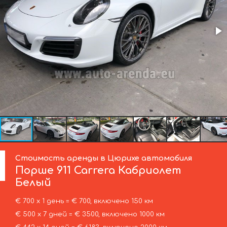
Стоимость аренды в Цюрихе автомобиля
Порше
911 Carrera Кабриолет
Белый
€ 700 х 1 день = € 700, включено 150 км
€ 500 х 7 дней = € 3500, включено 1000 км