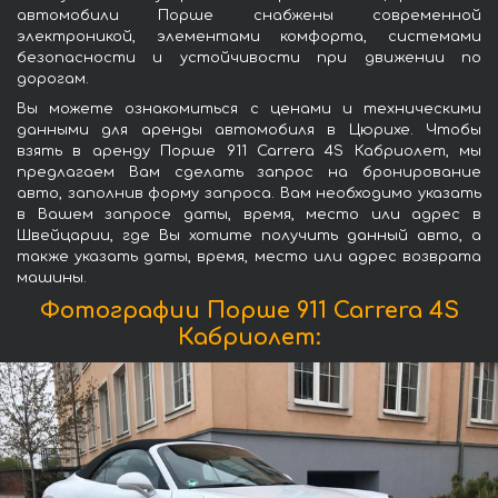
автомобили Порше снабжены современной
электроникой, элементами комфорта, системами
безопасности и устойчивости при движении по
дорогам.
Вы можете ознакомиться с ценами и техническими
данными для аренды автомобиля в Цюрихе. Чтобы
взять в аренду Порше 911 Carrera 4S Кабриолет, мы
предлагаем Вам сделать запрос на бронирование
авто, заполнив форму запроса. Вам необходимо указать
в Вашем запросе даты, время, место или адрес в
Швейцарии, где Вы хотите получить данный авто, а
также указать даты, время, место или адрес возврата
машины.
Фотографии Порше 911 Carrera 4S
Кабриолет: