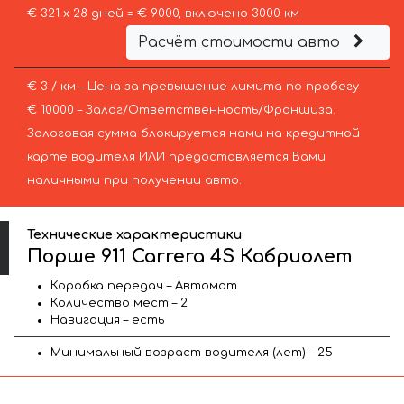
€ 321 х 28 дней = € 9000, включено 3000 км
Расчёт стоимости авто
€ 3 / км – Цена за превышение лимита по пробегу
€ 10000 – Залог/Ответственность/Франшиза.
Залоговая сумма блокируется нами на кредитной
карте водителя ИЛИ предоставляется Вами
наличными при получении авто.
Технические характеристики
Порше 911 Carrera 4S Кабриолет
Коробка передач – Автомат
Количество мест – 2
Навигация – есть
Минимальный возраст водителя (лет) – 25