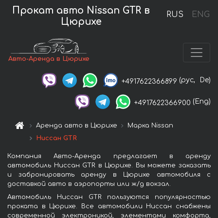
Прокат авто Nissan GTR в
RUS
ENG
Цюрихе
Авто-Аренда в Цюрихе
(рус,
De)
+4917622366899
(Eng)
+4917622366900
Аренда авто в Цюрихе
Марка Nissan
Ниссан GTR
Компания Авто-Аренда предлагает в аренду
автомобиль Ниссан GTR в Цюрихе. Вы можете заказать
и забронировать аренду в Цюрихе автомобиля с
доставкой авто в аэропорты или ж/д вокзал.
Автомобиль Ниссан GTR пользуются популярностью
проката в Цюрихе. Все автомобили Ниссан снабжены
современной электроникой, элементами комфорта,