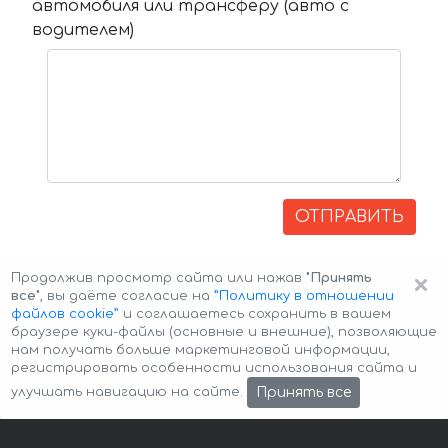
автомобиля или трансферу (авто с
водителем)
ОТПРАВИТЬ
×
Продолжив просмотр сайта или нажав
"Принять
все"
, вы даёте согласие на
”Политику в отношении
файлов cookie”
и соглашаетесь сохранить в вашем
браузере куки-файлы (основные и внешние), позволяющие
нам получать больше маркетинговой информации,
регистрировать особенности использования сайта и
Авторские права © 2026 Авто-Аренда
Cookie Policy
Принять все
улучшать навигацию на сайте.