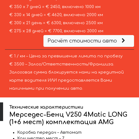
€ 350 х 7 дней = € 2450, включено 1000 км
€ 330 х 14 дней = € 4620, включено 2000 км
€ 300 х 21 день = € 6300, включено 2500 км
€ 275 х 28 дней = € 7700, включено 3000 км
Расчёт стоимости авто
€ 1 / км – Цена за превышение лимита по пробегу
€ 3500 – Залог/Ответственность/Франшиза.
Залоговая сумма блокируется нами на кредитной
карте водителя ИЛИ предоставляется Вами
наличными при получении авто.
Технические характеристики
Мерседес-Бенц V250 4Matic LONG
(1+6 мест) комплектация AMG
Коробка передач – Автомат
Количество мест – 7