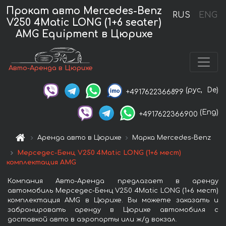
Прокат авто Mercedes-Benz
RUS
ENG
V250 4Matic LONG (1+6 seater)
AMG Equipment в Цюрихе
Авто-Аренда в Цюрихе
(рус,
De)
+4917622366899
(Eng)
+4917622366900
Аренда авто в Цюрихе
Марка Mercedes-Benz
Мерседес-Бенц V250 4Matic LONG (1+6 мест)
комплектация AMG
Компания Авто-Аренда предлагает в аренду
автомобиль Мерседес-Бенц V250 4Matic LONG (1+6 мест)
комплектация AMG в Цюрихе. Вы можете заказать и
забронировать аренду в Цюрихе автомобиля с
доставкой авто в аэропорты или ж/д вокзал.