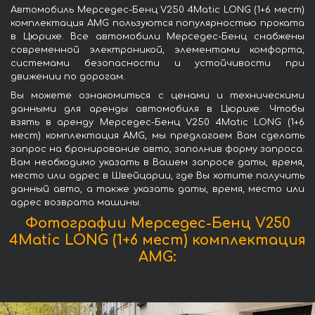
Автомобиль Мерседес-Бенц V250 4Matic LONG (1+6 мест)
комплектация AMG пользуются популярностью проката
в Цюрихе. Все автомобили Мерседес-Бенц снабжены
современной электроникой, элементами комфорта,
системами безопасности и устойчивости при
движении по дорогам.
Вы можете ознакомиться с ценами и техническими
данными для аренды автомобиля в Цюрихе. Чтобы
взять в аренду Мерседес-Бенц V250 4Matic LONG (1+6
мест) комплектация AMG, мы предлагаем Вам сделать
запрос на бронирование авто, заполнив форму запроса.
Вам необходимо указать в Вашем запросе даты, время,
место или адрес в Швейцарии, где Вы хотите получить
данный авто, а также указать даты, время, место или
адрес возврата машины.
Фотографии Мерседес-Бенц V250
4Matic LONG (1+6 мест) комплектация
AMG: