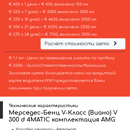
€ 400 х 1 день = € 400, включено 150 км
€ 350 х 7 дней = € 2450, включено 1000 км
€ 330 х 14 дней = € 4620, включено 2000 км
€ 300 х 21 день = € 6300, включено 2500 км
€ 275 х 28 дней = € 7700, включено 3000 км
Расчёт стоимости авто
€ 1 / км – Цена за превышение лимита по пробегу
€ 3500 – Залог/Ответственность/Франшиза.
Залоговая сумма блокируется нами на кредитной
карте водителя ИЛИ предоставляется Вами
наличными при получении авто.
Технические характеристики
Мерседес-Бенц V-Класс (Виано) V
300 d 4MATIC комплектация AMG
Коробка передач – Автомат