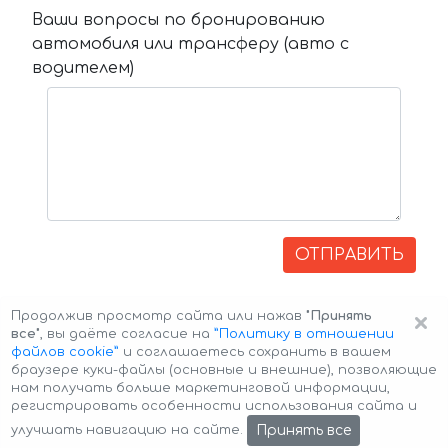
Ваши вопросы по бронированию
автомобиля или трансферу (авто с
водителем)
ОТПРАВИТЬ
×
Продолжив просмотр сайта или нажав
"Принять
все"
, вы даёте согласие на
”Политику в отношении
файлов cookie”
и соглашаетесь сохранить в вашем
браузере куки-файлы (основные и внешние), позволяющие
нам получать больше маркетинговой информации,
регистрировать особенности использования сайта и
Авторские права © 2026 Авто-Аренда
Cookie Policy
Принять все
улучшать навигацию на сайте.