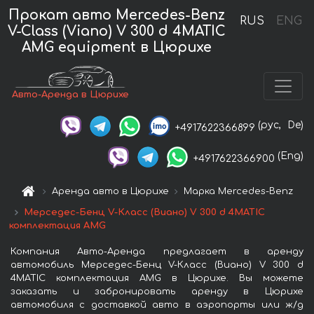
Прокат авто Mercedes-Benz
RUS
ENG
V-Class (Viano) V 300 d 4MATIC
AMG equipment в Цюрихе
Авто-Аренда в Цюрихе
(рус,
De)
+4917622366899
(Eng)
+4917622366900
Аренда авто в Цюрихе
Марка Mercedes-Benz
Мерседес-Бенц V-Класс (Виано) V 300 d 4MATIC
комплектация AMG
Компания Авто-Аренда предлагает в аренду
автомобиль Мерседес-Бенц V-Класс (Виано) V 300 d
4MATIC комплектация AMG в Цюрихе. Вы можете
заказать и забронировать аренду в Цюрихе
автомобиля с доставкой авто в аэропорты или ж/д