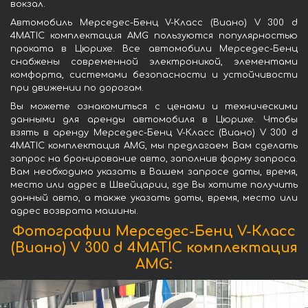
вокзал.
Автомобиль Мерседес-Бенц V-Класс (Виано) V 300 d
4MATIC комплектация AMG пользуются популярностью
проката в Цюрихе. Все автомобили Мерседес-Бенц
снабжены современной электроникой, элементами
комфорта, системами безопасности и устойчивости
при движении по дорогам.
Вы можете ознакомиться с ценами и техническими
данными для аренды автомобиля в Цюрихе. Чтобы
взять в аренду Мерседес-Бенц V-Класс (Виано) V 300 d
4MATIC комплектация AMG, мы предлагаем Вам сделать
запрос на бронирование авто, заполнив форму запроса.
Вам необходимо указать в Вашем запросе даты, время,
место или адрес в Швейцарии, где Вы хотите получить
данный авто, а также указать даты, время, место или
адрес возврата машины.
Фотографии Мерседес-Бенц V-Класс
(Виано) V 300 d 4MATIC комплектация
AMG: