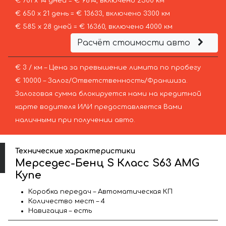
€ 701 х 14 дней = € 9814, включено 2500 км
€ 650 х 21 день = € 13633, включено 3300 км
€ 585 х 28 дней = € 16360, включено 4000 км
Расчёт стоимости авто
€ 3 / км – Цена за превышение лимита по пробегу
€ 10000 – Залог/Ответственность/Франшиза.
Залоговая сумма блокируется нами на кредитной
карте водителя ИЛИ предоставляется Вами
наличными при получении авто.
Технические характеристики
Мерседес-Бенц S Класс S63 AMG
Купе
Коробка передач – Автоматическая КП
Количество мест – 4
Навигация – есть