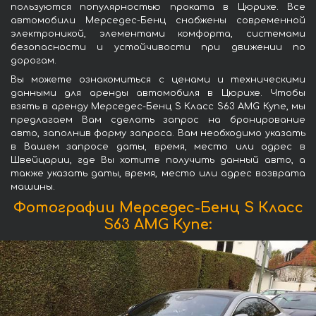
пользуются популярностью проката в Цюрихе. Все
автомобили Мерседес-Бенц снабжены современной
электроникой, элементами комфорта, системами
безопасности и устойчивости при движении по
дорогам.
Вы можете ознакомиться с ценами и техническими
данными для аренды автомобиля в Цюрихе. Чтобы
взять в аренду Мерседес-Бенц S Класс S63 AMG Купе, мы
предлагаем Вам сделать запрос на бронирование
авто, заполнив форму запроса. Вам необходимо указать
в Вашем запросе даты, время, место или адрес в
Швейцарии, где Вы хотите получить данный авто, а
также указать даты, время, место или адрес возврата
машины.
Фотографии Мерседес-Бенц S Класс
S63 AMG Купе: