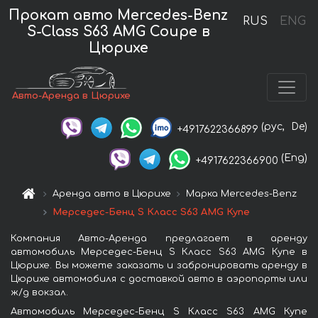
Прокат авто Mercedes-Benz
RUS
ENG
S-Class S63 AMG Coupe в
Цюрихе
Авто-Аренда в Цюрихе
(рус,
De)
+4917622366899
(Eng)
+4917622366900
Аренда авто в Цюрихе
Марка Mercedes-Benz
Мерседес-Бенц S Класс S63 AMG Купе
Компания Авто-Аренда предлагает в аренду
автомобиль Мерседес-Бенц S Класс S63 AMG Купе в
Цюрихе. Вы можете заказать и забронировать аренду в
Цюрихе автомобиля с доставкой авто в аэропорты или
ж/д вокзал.
Автомобиль Мерседес-Бенц S Класс S63 AMG Купе