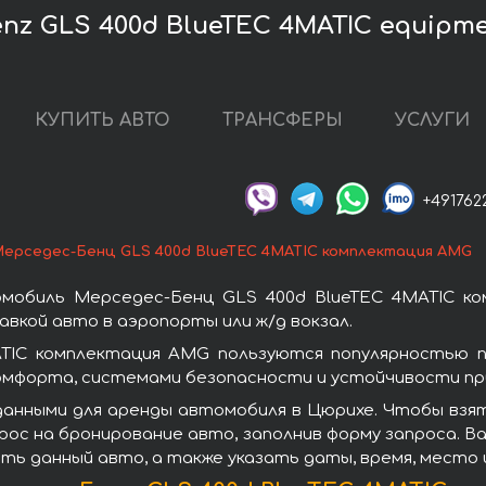
nz GLS 400d BlueTEC 4MATIC equipm
КУПИТЬ АВТО
ТРАНСФЕРЫ
УСЛУГИ
+491762
ерседес-Бенц GLS 400d BlueTEC 4MATIC комплектация AMG
мобиль Мерседес-Бенц GLS 400d BlueTEC 4MATIC к
вкой авто в аэропорты или ж/д вокзал.
TIC комплектация AMG пользуются популярностью 
омфорта, системами безопасности и устойчивости при
данными для аренды автомобиля в Цюрихе. Чтобы взят
ос на бронирование авто, заполнив форму запроса. Ва
ть данный авто, а также указать даты, время, место