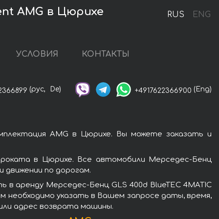
ent AMG в Цюрихе
RUS
ENG
УСЛОВИЯ
КОНТАКТЫ
(рус,
De)
(Eng)
2366899
+4917622366900
омплектация AMG в Цюрихе. Вы можете заказать и
проката в Цюрихе. Все автомобили Мерседес-Бенц
 движении по дорогам.
ь в аренду Мерседес-Бенц GLS 400d BlueTEC 4MATIC
м необходимо указать в Вашем запросе даты, время,
 или адрес возврата машины.