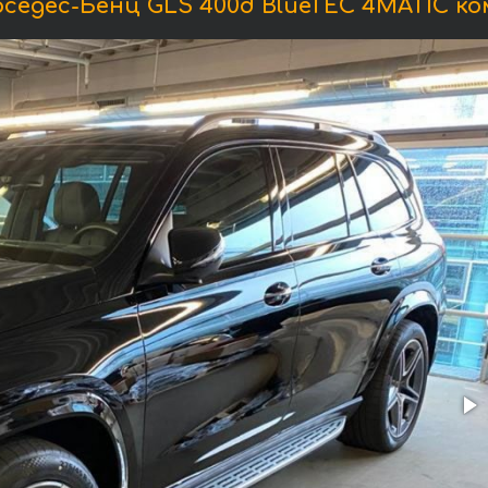
едес-Бенц GLS 400d BlueTEC 4MATIC к