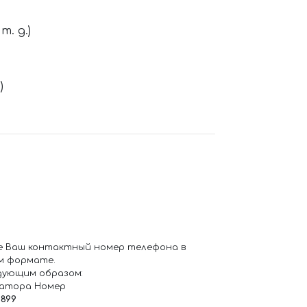
. д.)
)
е Ваш контактный номер телефона в
м формате.
дующим образом:
ратора Номер
6899