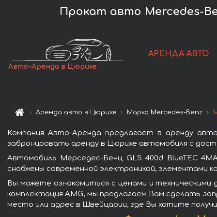
Прокат авто Mercedes-Be
АРЕНДА АВТО
Авто-Аренда в Цюрихе
Аренда авто в Цюрихе
Марка Mercedes-Benz
М
Компания Авто-Аренда предлагает в аренду авто
забронировать аренду в Цюрихе автомобиля с доста
Автомобиль Мерседес-Бенц GLS 400d BlueTEC 4MA
снабжены современной электроникой, элементами к
Вы можете ознакомиться с ценами и техническими 
комплектация AMG, мы предлагаем Вам сделать запр
место или адрес в Швейцарии, где Вы хотите получи