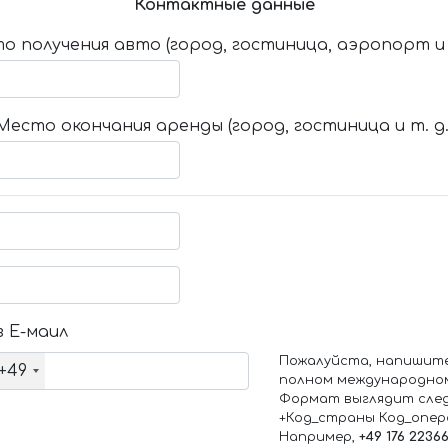
Контактные данные
о получения авто (город, гостиница, аэропорт и т
Место окончания аренды (город, гостиница и т. д.
 Е-маил
Пожалуйста, напишит
+49
полном международно
Формат выглядит сле
+Код_страны Код_опе
Например,
+49 176 2236