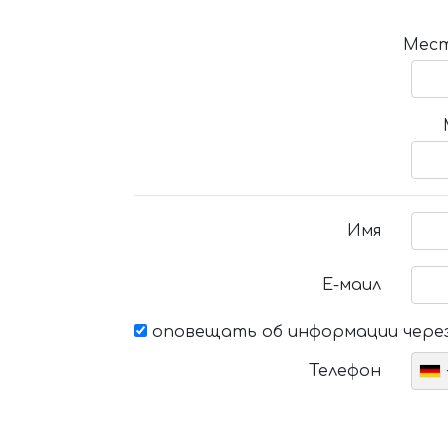
Мест
Имя
Е-маил
оповещать об информации через
Телефон