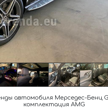
нды автомобиля Мерседес-Бенц GL
комплектация AMG