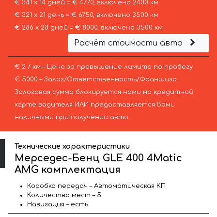
€ 341 х 14 дней = € 4770, включено 2400 км
€ 321 х 21 день = € 6750, включено 3500 км
€ 286 х 28 дней = € 8000, включено 3500 км
Расчёт стоимости авто
€ 2 / км – Цена за превышение лимита по пробегу
€ 5000 – Залог/Ответственность/Франшиза.
Залоговая сумма блокируется нами на кредитной
карте водителя ИЛИ предоставляется Вами
наличными при получении авто.
Технические характеристики
Мерседес-Бенц GLE 400 4Matic
AMG комплектация
Коробка передач – Автоматическая КП
Количество мест – 5
Навигация – есть