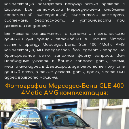
комплектация пользуются популярностью проката в
Цюрихе. Все автомобили Мерседес-Бенц снабжены
современной электроникой, элементами комфорта,
системами безопасности и устойчивости при
движении по дорогам.
Вы можете ознакомиться с ценами и техническими
данными для аренды автомобиля в Цюрихе. Чтобы
взять в аренду Мерседес-Бенц GLE 400 4Matic AMG
комплектация, мы предлагаем Вам сделать запрос на
бронирование авто, заполнив форму запроса. Вам
необходимо указать в Вашем запросе даты, время,
место или адрес в Швейцарии, где Вы хотите получить
данный авто, а также указать даты, время, место или
адрес возврата машины.
Фотографии Мерседес-Бенц GLE 400
4Matic AMG комплектация: