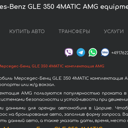
s-Benz GLE 350 4MATIC AMG equipm
КУПИТЬ АВТО
ТРАНСФЕРЫ
УСЛУГИ
+491762
ерседес-Бенц GLE 350 4MATIC комплектация AMG
обиль Мерседес-Бенц GLE 350 4MATIC комплектация A
опорты или ж/д вокзал.
ектация AMG пользуются популярностью проката в
системами безопасности и устойчивости при движении
ми данными для аренды автомобиля в Цюрихе. Чтоб
ос на бронирование авто, заполнив форму запроса. Ва
ть данный авто, а также указать даты, время, место