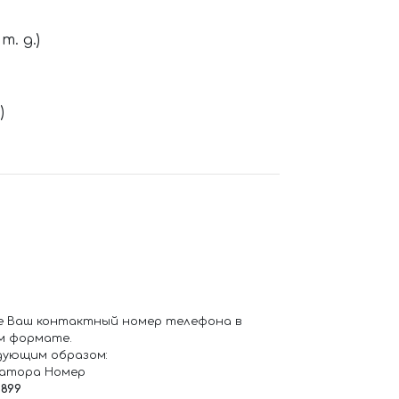
. д.)
)
е Ваш контактный номер телефона в
м формате.
дующим образом:
ратора Номер
6899