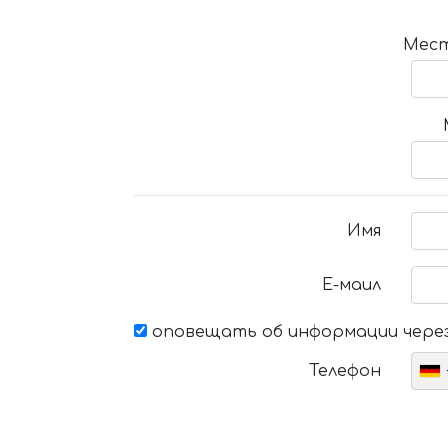
Мест
Имя
Е-маил
оповещать об информации через
Телефон