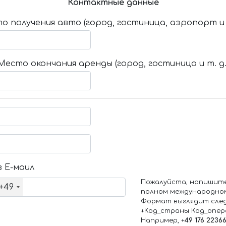
Контактные данные
о получения авто (город, гостиница, аэропорт и т
Место окончания аренды (город, гостиница и т. д.
 Е-маил
Пожалуйста, напишит
+49
полном международно
Формат выглядит сле
+Код_страны Код_опе
Например,
+49 176 2236