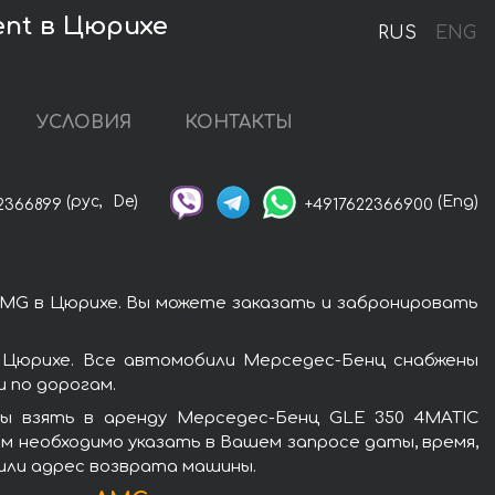
ent в Цюрихе
RUS
ENG
УСЛОВИЯ
КОНТАКТЫ
(рус,
De)
(Eng)
2366899
+4917622366900
MG в Цюрихе. Вы можете заказать и забронировать
 Цюрихе. Все автомобили Мерседес-Бенц снабжены
 по дорогам.
ы взять в аренду Мерседес-Бенц GLE 350 4MATIC
м необходимо указать в Вашем запросе даты, время,
 или адрес возврата машины.