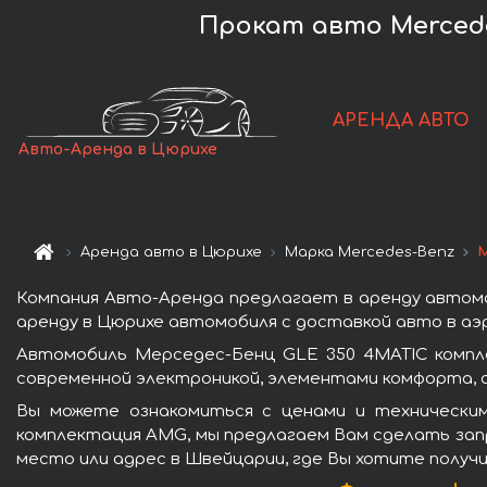
Прокат авто Mercede
АРЕНДА АВТО
Авто-Аренда в Цюрихе
Аренда авто в Цюрихе
Марка Mercedes-Benz
М
Компания Авто-Аренда предлагает в аренду автом
аренду в Цюрихе автомобиля с доставкой авто в аэр
Автомобиль Мерседес-Бенц GLE 350 4MATIC компл
современной электроникой, элементами комфорта, 
Вы можете ознакомиться с ценами и технически
комплектация AMG, мы предлагаем Вам сделать запр
место или адрес в Швейцарии, где Вы хотите получи