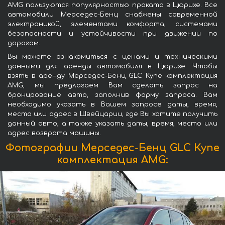
AMG пользуются популярностью проката в Цюрихе. Все
автомобили Мерседес-Бенц снабжены современной
электроникой, элементами комфорта, системами
безопасности и устойчивости при движении по
дорогам.
Вы можете ознакомиться с ценами и техническими
данными для аренды автомобиля в Цюрихе. Чтобы
взять в аренду Мерседес-Бенц GLC Купе комплектация
AMG, мы предлагаем Вам сделать запрос на
бронирование авто, заполнив форму запроса. Вам
необходимо указать в Вашем запросе даты, время,
место или адрес в Швейцарии, где Вы хотите получить
данный авто, а также указать даты, время, место или
адрес возврата машины.
Фотографии Мерседес-Бенц GLC Купе
комплектация AMG: