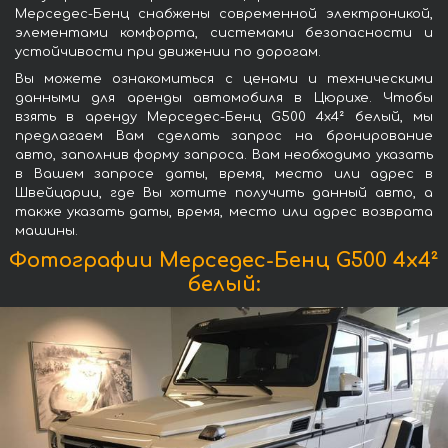
Мерседес-Бенц снабжены современной электроникой,
элементами комфорта, системами безопасности и
устойчивости при движении по дорогам.
Вы можете ознакомиться с ценами и техническими
данными для аренды автомобиля в Цюрихе. Чтобы
взять в аренду Мерседес-Бенц G500 4x4² белый, мы
предлагаем Вам сделать запрос на бронирование
авто, заполнив форму запроса. Вам необходимо указать
в Вашем запросе даты, время, место или адрес в
Швейцарии, где Вы хотите получить данный авто, а
также указать даты, время, место или адрес возврата
машины.
Фотографии Мерседес-Бенц G500 4x4²
белый: