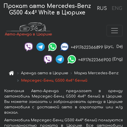
Прокат авто Mercedes-Benz
RUS
ENG
G500 4x4² White в Цюрихе
Авто-Аренда в Цюрихе
(рус,
De)
+4917622366899
(Eng)
+4917622366900
Аренда авто в Цюрихе
Марка Mercedes-Benz
Мерседес-Бенц G500 4x4² белый
Компания Авто-Аренда предлагает в аренду
автомобиль Мерседес-Бенц G500 4x4² белый в Цюрихе.
Вы можете заказать и забронировать аренду в Цюрихе
автомобиля с доставкой авто в аэропорты или ж/д
вокзал.
Автомобиль Мерседес-Бенц G500 4x4² белый пользуются
популярностью проката в Цюрихе. Все автомобили