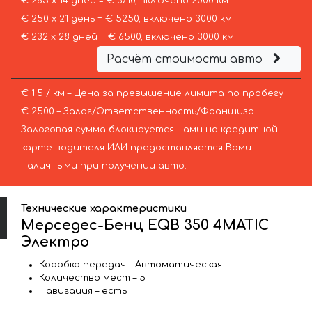
€ 265 х 14 дней = € 3710, включено 2000 км
€ 250 х 21 день = € 5250, включено 3000 км
€ 232 х 28 дней = € 6500, включено 3000 км
Расчёт стоимости авто
€ 1.5 / км – Цена за превышение лимита по пробегу
€ 2500 – Залог/Ответственность/Франшиза.
Залоговая сумма блокируется нами на кредитной
карте водителя ИЛИ предоставляется Вами
наличными при получении авто.
Технические характеристики
Мерседес-Бенц EQB 350 4MATIC
Электро
Коробка передач – Автоматическая
Количество мест – 5
Навигация – есть