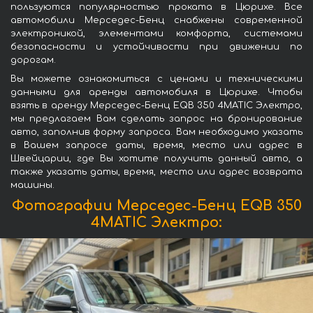
пользуются популярностью проката в Цюрихе. Все
автомобили Мерседес-Бенц снабжены современной
электроникой, элементами комфорта, системами
безопасности и устойчивости при движении по
дорогам.
Вы можете ознакомиться с ценами и техническими
данными для аренды автомобиля в Цюрихе. Чтобы
взять в аренду Мерседес-Бенц EQB 350 4MATIC Электро,
мы предлагаем Вам сделать запрос на бронирование
авто, заполнив форму запроса. Вам необходимо указать
в Вашем запросе даты, время, место или адрес в
Швейцарии, где Вы хотите получить данный авто, а
также указать даты, время, место или адрес возврата
машины.
Фотографии Мерседес-Бенц EQB 350
4MATIC Электро: