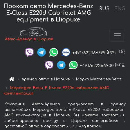
Прокат авто Mercedes-Benz
RUS
ENG
E-Class E220d Cabriolet AMG
equipment в Цюрихе
Авто-Аренда в Цюрихе
(рус,
De)
+4917622366899
(Eng)
+4917622366900
Аренда авто в Цюрихе
Марка Mercedes-Benz
Мерседес-Бенц E-Класс E220d кабриолет AMG
комплектация
Компания Авто-Аренда предлагает в аренду
автомобиль Мерседес-Бенц E-Класс E220d кабриолет
AMG комплектация в Цюрихе. Вы можете заказать и
забронировать аренду в Цюрихе автомобиля с
доставкой авто в аэропорты или ж/д вокзал.