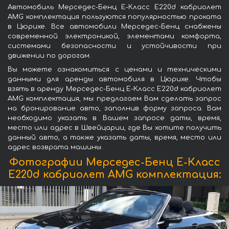
Автомобиль Мерседес-Бенц E-Класс E220d кабриолет
AMG комплектация пользуются популярностью проката
в Цюрихе. Все автомобили Мерседес-Бенц снабжены
современной электроникой, элементами комфорта,
системами безопасности и устойчивости при
движении по дорогам.
Вы можете ознакомиться с ценами и техническими
данными для аренды автомобиля в Цюрихе. Чтобы
взять в аренду Мерседес-Бенц E-Класс E220d кабриолет
AMG комплектация, мы предлагаем Вам сделать запрос
на бронирование авто, заполнив форму запроса. Вам
необходимо указать в Вашем запросе даты, время,
место или адрес в Швейцарии, где Вы хотите получить
данный авто, а также указать даты, время, место или
адрес возврата машины.
Фотографии Мерседес-Бенц E-Класс
E220d кабриолет AMG комплектация: