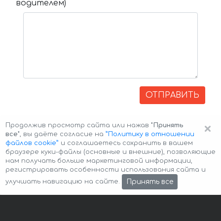
водителем)
ОТПРАВИТЬ
×
Продолжив просмотр сайта или нажав
"Принять
все"
, вы даёте согласие на
”Политику в отношении
файлов cookie”
и соглашаетесь сохранить в вашем
браузере куки-файлы (основные и внешние), позволяющие
нам получать больше маркетинговой информации,
регистрировать особенности использования сайта и
Авторские права © 2026 Авто-Аренда
Cookie Policy
Принять все
улучшать навигацию на сайте.
Политика конфиденциальности