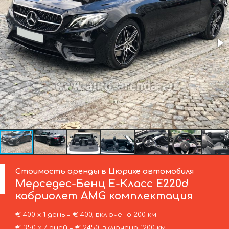
Стоимость аренды в Цюрихе автомобиля
Мерседес-Бенц
E-Класс E220d
кабриолет AMG комплектация
€ 400 х 1 день = € 400, включено 200 км
€ 350 х 7 дней = € 2450, включено 1200 км